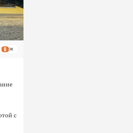
ОК
ание
отой с