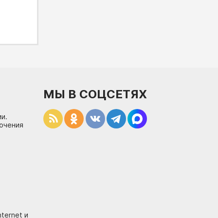
МЫ В СОЦСЕТЯХ
и.
лючения
ternet и