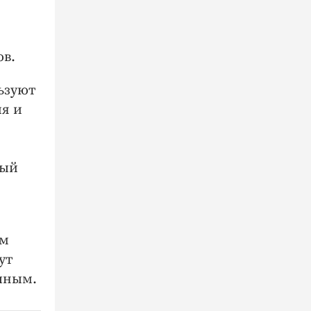
ов.
ьзуют
я и
дый
ым
ут
чным.