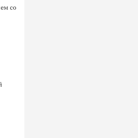
лем со
й