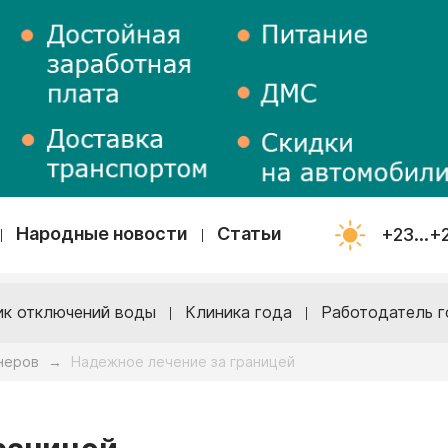
Народные новости
Статьи
+23...+
ик отключений воды
Клиника года
Работодатель г
неров
Надежное лечение за границей
→