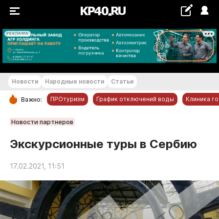
РЕКЛАМА
+22...+23 °С
Новости
Народные новости
Статьи
ПРОтуризм
График отключений воды
Клиника г
Важно:
РУБРИКИ
Новости партнеров
Обнинск
Экскурсионные туры в Сербию
Новости компаний
17.02.2021, 11:51
Статьи
Народные новости
Авто и транспорт
Благоустройство