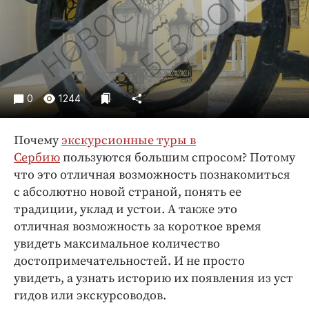
Криминал
Культура
Недвижимость и ЖКХ
Образование
Общество
0
1244
Погода
Праздники
Почему
экскурсионные туры в
Происшествия
Сербию
пользуются большим спросом? Потому
что это отличная возможность познакомиться
Спорт
с абсолютно новой страной, понять ее
Экономика и бизнес
традиции, уклад и устои. А также это
ПРОЕКТЫ
отличная возможность за короткое время
увидеть максимальное количество
Блоги
достопримечательностей. И не просто
Издания
увидеть, а узнать историю их появления из уст
Медиаперсона
гидов или экскурсоводов.