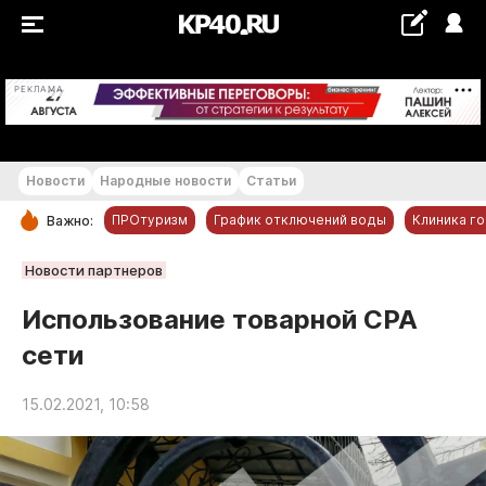
+17...+18 °С
РЕКЛАМА
Новости
Народные новости
Статьи
ПРОтуризм
График отключений воды
Клиника г
Важно:
РУБРИКИ
Новости партнеров
Обнинск
Использование товарной СРА
Новости компаний
сети
Статьи
Народные новости
15.02.2021, 10:58
Авто и транспорт
Благоустройство