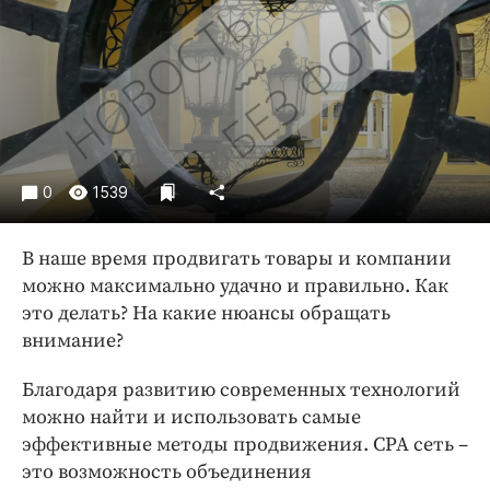
Криминал
Культура
Недвижимость и ЖКХ
Образование
Общество
Погода
0
1539
Праздники
Происшествия
В наше время продвигать товары и компании
Спорт
можно максимально удачно и правильно. Как
Экономика и бизнес
это делать? На какие нюансы обращать
внимание?
ПРОЕКТЫ
Благодаря развитию современных технологий
Блоги
можно найти и использовать самые
Издания
эффективные методы продвижения. СРА сеть –
Медиаперсона
это возможность объединения