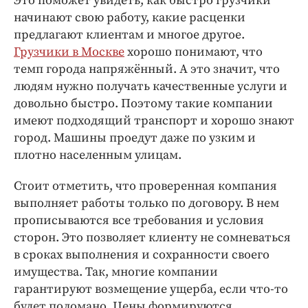
Это поможет увидеть, как быстро грузчики
Интересное чтиво
начинают свою работу, какие расценки
Клиника года
предлагают клиентам и многое другое.
Бренд года
Грузчики в Москве
хорошо понимают, что
Работодатель года
темп города напряжённый. А это значит, что
людям нужно получать качественные услуги и
довольно быстро. Поэтому такие компании
имеют подходящий транспорт и хорошо знают
город. Машины проедут даже по узким и
плотно населенным улицам.
Стоит отметить, что проверенная компания
выполняет работы только по договору. В нем
прописываются все требования и условия
сторон. Это позволяет клиенту не сомневаться
в сроках выполнения и сохранности своего
имущества. Так, многие компании
гарантируют возмещение ущерба, если что-то
будет поломано. Цены формируются