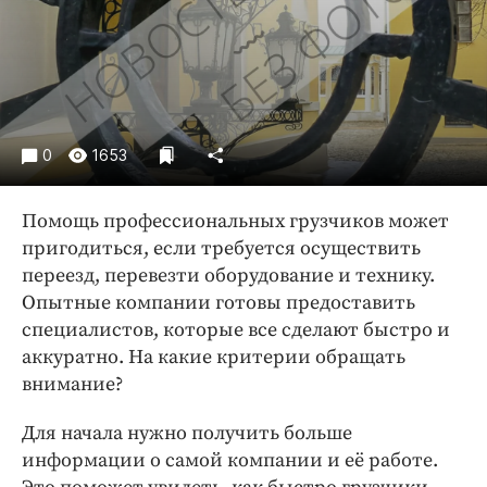
Криминал
Культура
Недвижимость и ЖКХ
Образование
Общество
0
1653
Погода
Праздники
Помощь профессиональных грузчиков может
Происшествия
пригодиться, если требуется осуществить
переезд, перевезти оборудование и технику.
Спорт
Опытные компании готовы предоставить
Экономика и бизнес
специалистов, которые все сделают быстро и
ПРОЕКТЫ
аккуратно. На какие критерии обращать
внимание?
Блоги
Издания
Для начала нужно получить больше
информации о самой компании и её работе.
Медиаперсона