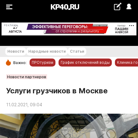
+18...+19 °С
РЕКЛАМА
Новости
Народные новости
Статьи
ПРОтуризм
График отключений воды
Клиника г
Важно:
РУБРИКИ
Новости партнеров
Обнинск
Услуги грузчиков в Москве
Новости компаний
11.02.2021, 09:04
Статьи
Народные новости
Авто и транспорт
Благоустройство