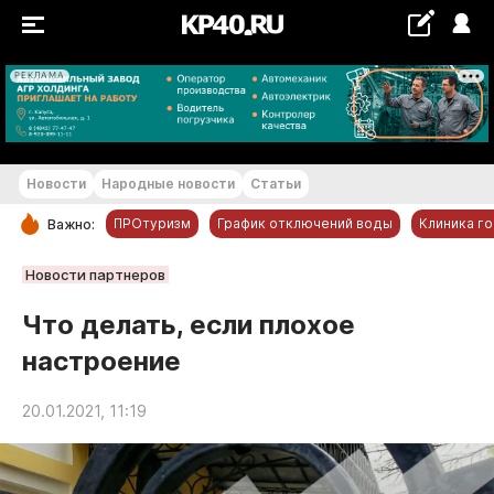
РЕКЛАМА
+21...+22 °С
Новости
Народные новости
Статьи
ПРОтуризм
График отключений воды
Клиника г
Важно:
РУБРИКИ
Новости партнеров
Обнинск
Что делать, если плохое
Новости компаний
настроение
Статьи
Народные новости
20.01.2021, 11:19
Авто и транспорт
Благоустройство