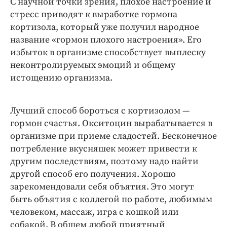
С научной точки зрения, плохое настроение и
Интересное чтиво
стресс приводят к выработке гормона
Клиника года
кортизола, который уже получил народное
Бренд года
название «гормон плохого настроения». Его
Работодатель года
избыток в организме способствует выплеску
неконтролируемых эмоций и общему
истощению организма.
Лучший способ бороться с кортизолом —
гормон счастья. Окситоцин вырабатывается в
организме при приеме сладостей. Бесконечное
потребление вкусняшек может привести к
другим последствиям, поэтому надо найти
другой способ его получения. Хорошо
зарекомендовали себя объятия. Это могут
быть объятия с коллегой по работе, любимым
человеком, массаж, игра с кошкой или
собакой. В общем любой приятный