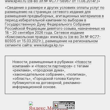
www.kp40.ru (св-во Эл № ФС77-58967 от 11.08.2014г.)
»
«
Сведения о размере и других условиях оплаты услуг по
размещению на страницах сетевого издания для
размещения предвыборных, агитационных материалов в
период избирательной кампании по выборам в
Государственную Думу Федерального Собрания
Российской Федерации девятого созыва, назначенных на
18 – 20 сентября 2026 года. Сетевое издание
«Комсомольская правда» www.kp.ru (св-во Эл № ФС77-
80505 от 15.03.2021г.), размещение на региональном
сегменте сайта: www.kaluga.kp.ru
»
Новости, размещенные в рубриках «
Новости
компаний
» и «
Новости партнеров
» с тегами
«реклама», «городская дума»,
«законодательное собрание», «политика»,
«область», «Городской голова Калуги»
публикуются на договорной, рекламно-
информационной основе.