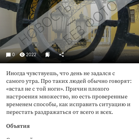
Криминал
Культура
Недвижимость и ЖКХ
Образование
Общество
Погода
0
2022
Праздники
Происшествия
Иногда чувствуешь, что день не задался с
Спорт
самого утра. Про таких людей обычно говорят:
Экономика и бизнес
«встал не с той ноги». Причин плохого
настроения множество, но есть проверенные
ПРОЕКТЫ
временем способы, как исправить ситуацию и
перестать раздражаться от всего и всех.
Блоги
Издания
Объятия
Медиаперсона