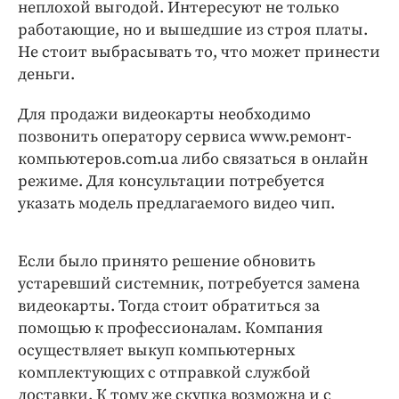
Интересное чтиво
неплохой выгодой. Интересуют не только
работающие, но и вышедшие из строя платы.
Клиника года
Не стоит выбрасывать то, что может принести
Бренд года
деньги.
Работодатель года
Для продажи видеокарты необходимо
позвонить оператору сервиса www.ремонт-
компьютеров.com.ua либо связаться в онлайн
режиме. Для консультации потребуется
указать модель предлагаемого видео чип.
Если было принято решение обновить
устаревший системник, потребуется замена
видеокарты. Тогда стоит обратиться за
помощью к профессионалам. Компания
осуществляет выкуп компьютерных
комплектующих с отправкой службой
доставки. К тому же скупка возможна и с