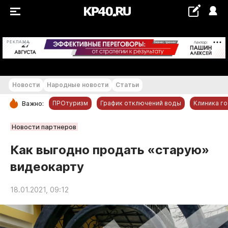
+19...+20 °С
РЕКЛАМА
Новости
Народные новости
Статьи
ПРОтуризм
График отключений воды
Клиника г
Важно:
РУБРИКИ
Новости партнеров
Обнинск
Как выгодно продать «старую»
Новости компаний
видеокарту
Статьи
Народные новости
18.01.2021, 09:12
Авто и транспорт
Благоустройство