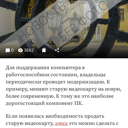
Криминал
Культура
Недвижимость и ЖКХ
Образование
Общество
Погода
0
3882
Праздники
Происшествия
Для поддержания компьютера в
Спорт
работоспособном состоянии, владельцы
Экономика и бизнес
периодически проводят модернизацию. К
примеру, меняют старую видеокарту на новую,
ПРОЕКТЫ
более современную. К тому же это наиболее
дорогостоящий компонент ПК.
Блоги
Издания
Если появилась необходимость продать
Медиаперсона
старую видеокарту,
здесь
это можно сделать с