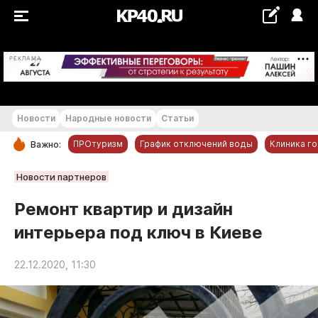
+16...+17 °С
РЕКЛАМА
Новости
Народные новости
Статьи
ПРОтуризм
График отключений воды
Клиника г
Важно:
РУБРИКИ
Новости партнеров
Обнинск
Ремонт квартир и дизайн
Новости компаний
интерьера под ключ в Киеве
Статьи
Народные новости
22.12.2020, 11:30
Авто и транспорт
Благоустройство