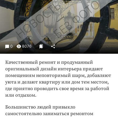
Криминал
Культура
Недвижимость и ЖКХ
Образование
Общество
Погода
0
8076
Праздники
Происшествия
Качественный ремонт и продуманный
Спорт
оригинальный дизайн интерьера придают
Экономика и бизнес
помещениям неповторимый шарм, добавляют
уюта и делают квартиру или дом тем местом,
ПРОЕКТЫ
где приятно проводить свое время за работой
или отдыхом.
Блоги
Издания
Большинство людей привыкло
Медиаперсона
самостоятельно заниматься ремонтом