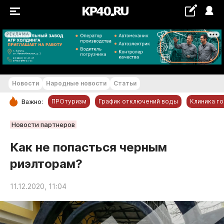
РЕКЛАМА
+21...+22 °С
Новости
Народные новости
Статьи
ПРОтуризм
График отключений воды
Клиника г
Важно:
РУБРИКИ
Новости партнеров
Обнинск
Как не попасться черным
Новости компаний
риэлторам?
Статьи
Народные новости
11.12.2020, 11:04
Авто и транспорт
Благоустройство