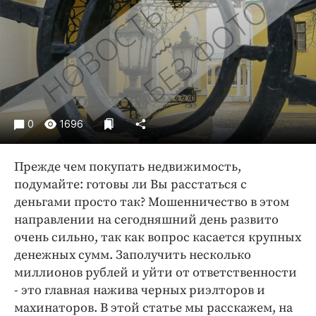
Криминал
Культура
Недвижимость и ЖКХ
Образование
Общество
Погода
0
1696
Праздники
Происшествия
Прежде чем покупать недвижимость,
Спорт
подумайте: готовы ли Вы расстаться с
Экономика и бизнес
деньгами просто так? Мошенничество в этом
направлении на сегодняшний день развито
ПРОЕКТЫ
очень сильно, так как вопрос касается крупных
денежных сумм. Заполучить несколько
Блоги
миллионов рублей и уйти от ответственности
Издания
- это главная нажива черных риэлторов и
Медиаперсона
махинаторов. В этой статье мы расскажем, на