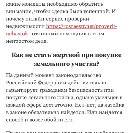
Интересное чтиво
какие моменты необходимо обратить
Клиника года
внимание, чтобы сделка была успешной. И
почему онлайн-сервис проверки
Бренд года
недвижимости
https://rosreestr.net/proverit-
Работодатель года
uchastok
- отличный помощник в этом
непростом деле.
Как не стать жертвой при покупке
земельного участка?
На данный момент законодательство
Российской Федерации действительно
гарантирует гражданам безопасность при
покупке легального жилья, однако умельцев в
каждой сфере достаточно. Нет-нет, да лазейка
в законе обязательно найдется. Или найдется
способ и вовсе обойти его.