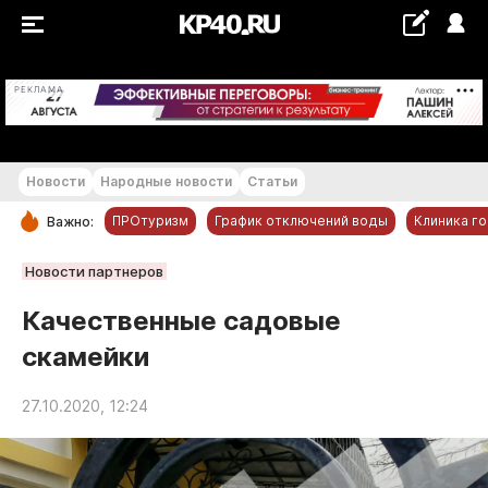
+24...+25 °С
РЕКЛАМА
Новости
Народные новости
Статьи
ПРОтуризм
График отключений воды
Клиника г
Важно:
РУБРИКИ
Новости партнеров
Обнинск
Качественные садовые
Новости компаний
скамейки
Статьи
Народные новости
27.10.2020, 12:24
Авто и транспорт
Благоустройство