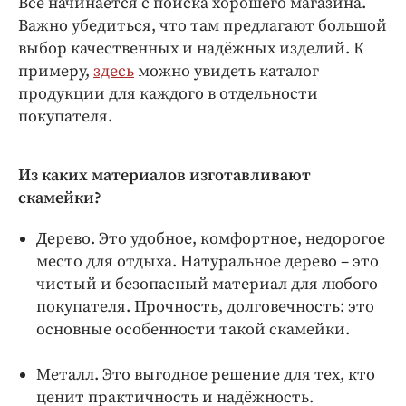
Все начинается с поиска хорошего магазина.
Интересное чтиво
Важно убедиться, что там предлагают большой
Клиника года
выбор качественных и надёжных изделий. К
Бренд года
примеру,
здесь
можно увидеть каталог
Работодатель года
продукции для каждого в отдельности
покупателя.
Из каких материалов изготавливают
скамейки?
Дерево. Это удобное, комфортное, недорогое
место для отдыха. Натуральное дерево – это
чистый и безопасный материал для любого
покупателя. Прочность, долговечность: это
основные особенности такой скамейки.
Металл. Это выгодное решение для тех, кто
ценит практичность и надёжность.