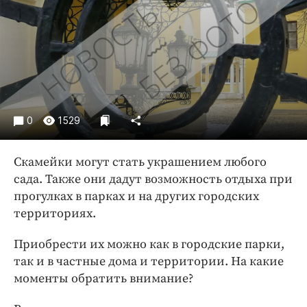
Криминал
Культура
Недвижимость и ЖКХ
Образование
Общество
Погода
0
1529
Праздники
Происшествия
Скамейки могут стать украшением любого
Спорт
сада. Также они дадут возможность отдыха при
Экономика и бизнес
прогулках в парках и на других городских
территориях.
ПРОЕКТЫ
Приобрести их можно как в городские парки,
Блоги
так и в частные дома и территории. На какие
Издания
моменты обратить внимание?
Медиаперсона