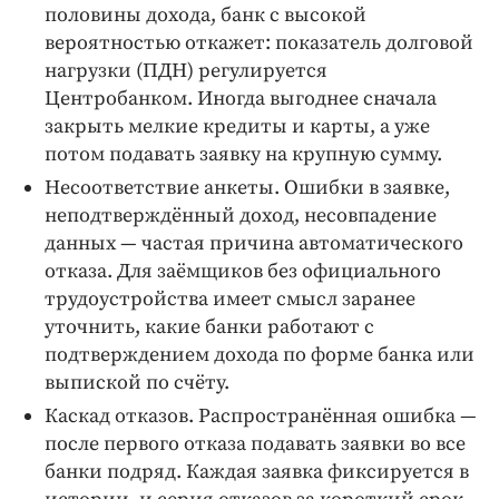
Интересное чтиво
половины дохода, банк с высокой
Клиника года
вероятностью откажет: показатель долговой
нагрузки (ПДН) регулируется
Бренд года
Центробанком. Иногда выгоднее сначала
Работодатель года
закрыть мелкие кредиты и карты, а уже
потом подавать заявку на крупную сумму.
Несоответствие анкеты. Ошибки в заявке,
неподтверждённый доход, несовпадение
данных — частая причина автоматического
отказа. Для заёмщиков без официального
трудоустройства имеет смысл заранее
уточнить, какие банки работают с
подтверждением дохода по форме банка или
выпиской по счёту.
Каскад отказов. Распространённая ошибка —
после первого отказа подавать заявки во все
банки подряд. Каждая заявка фиксируется в