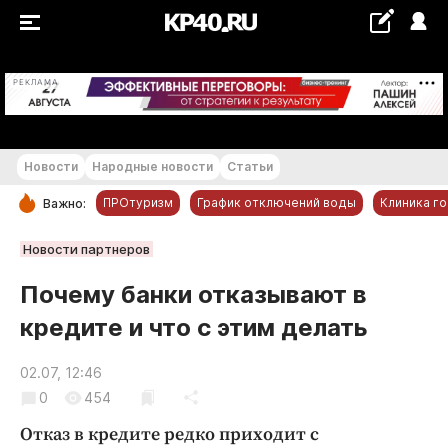
+15...+16 °С
РЕКЛАМА
Новости
Народные новости
Статьи
ПРОтуризм
График отключений воды
Клиника г
Важно:
РУБРИКИ
Новости партнеров
Обнинск
Почему банки отказывают в
Новости компаний
кредите и что с этим делать
Статьи
Народные новости
02.07, 12:46
0
454
Авто и транспорт
Благоустройство
Отказ в кредите редко приходит с