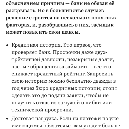
объяснением причины — банк не обязан её
Криминал
раскрывать. Но в большинстве случаев
Культура
решение строится на нескольких понятных
Недвижимость и ЖКХ
факторах, и, разобравшись в них, заёмщик
Образование
может повысить свои шансы.
Общество
Кредитная история. Это первое, что
Погода
проверяет банк. Просрочки даже двух-
Праздники
трёхлетней давности, незакрытые долги,
Происшествия
частые обращения за займами — всё это
Спорт
снижает кредитный рейтинг. Запросить
свою историю можно бесплатно дважды в
Экономика и бизнес
год через бюро кредитных историй; стоит
ПРОЕКТЫ
сделать это до подачи заявки, чтобы не
получить отказ из-за чужой ошибки или
Блоги
технической просрочки.
Издания
Долговая нагрузка. Если на платежи по уже
Медиаперсона
имеющимся обязательствам уходит больше