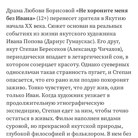
Драма Любови Борисовой
«Не хороните меня
без Ивана»
(12+) перенесет зрителя в Якутию
начала XX века. Сюжет основан на реальных
событиях из жизни якутского художника
Ивана Попова (Дариус Гумаускас). Его друг,
якут Степан Бересеков (Александр Чичахов),
периодически впадает в летаргический сон, в
котором созерцает красоту. Однако суеверных
односельчан такая странность пугает, и Степан
опасается, что его рано или поздно похоронят
заживо. Тонко чувствует, что друг жив, один
только Иван. Когда художник уезжает в
продолжительную этнографическую
экспедицию, Степан едет за ним, чтобы точно
остаться в живых. Фильм наполнен видами
суровой, но прекрасной якутской природы,
глубокой философией и фольклором. В нем без