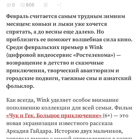
Криминал
0
806
Культура
Февраль считается самым трудным зимним
Недвижимость и ЖКХ
месяцем: коньки и лыжи уже хочется
спрятать, а до весны еще далеко. Но
Образование
приблизить ее поможет волшебная сила кино.
Общество
Среди февральских премьер в Wink
Погода
(цифровой видеосервис «Ростелекома») —
Праздники
возвращение в детство и сказочные
Происшествия
приключения, творческий авантюризм и
городские подвиги, таежные сны и азиатский
Спорт
фольклор.
Экономика и бизнес
Как всегда, Wink уделяет особое внимание
ПРОЕКТЫ
пополнению коллекции для всей семьи. Фильм
Блоги
«Чук и Гек. Большое приключение»
(6+) — это
Издания
новая экранизация известного рассказа
Аркадия Гайдара. Историю двух мальчиков,
Медиаперсона
которые вместе с мамой отправляются в канун