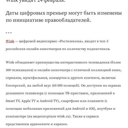
Wink увидят 24 февраля.
Даты цифровых премьер могут быть изменены
по инициативе правообладателей.
* * *
Wink
— цифровой видеосервис «Ростелекома», входит в топ-3
российских онлайн-кинотеатров по количеству подписчиков.
Wink объединяет преимущества интерактивного телевидения (более
300 телеканалов) и онлайн-кинотеатра с отличной коллекцией кино,
сериалов, мультфильмов, концертов и другого контента, включая
блогерский, на любой вкус (60 000 позиций). Он доступен на экранах
домашнего телевизора (с помощью ТВ-приставки, приложений в
Smart TV, Apple TV и Android TV), смартфоне или планшете (с
помощью мобильных приложений для Android и iOS), ноутбуке и
компьютере (на видеопортале wink.ru). Также в сервисе
представлены аудиокниги и караоке.