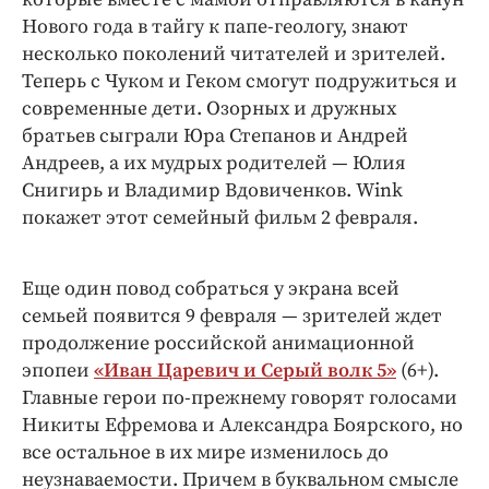
Интересное чтиво
Нового года в тайгу к папе-геологу, знают
Клиника года
несколько поколений читателей и зрителей.
Бренд года
Теперь с Чуком и Геком смогут подружиться и
Работодатель года
современные дети. Озорных и дружных
братьев сыграли Юра Степанов и Андрей
Андреев, а их мудрых родителей — Юлия
Снигирь и Владимир Вдовиченков. Wink
покажет этот семейный фильм 2 февраля.
Еще один повод собраться у экрана всей
семьей появится 9 февраля — зрителей ждет
продолжение российской анимационной
эпопеи
«Иван Царевич и Серый волк 5»
(6+).
Главные герои по-прежнему говорят голосами
Никиты Ефремова и Александра Боярского, но
все остальное в их мире изменилось до
неузнаваемости. Причем в буквальном смысле