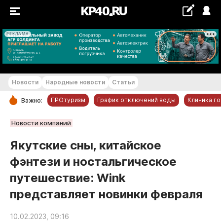
РЕКЛАМА
+29...+30 °С
Новости
Народные новости
Статьи
ПРОтуризм
График отключений воды
Клиника г
Важно:
РУБРИКИ
Новости компаний
Обнинск
Якутские сны, китайское
Новости компаний
фэнтези и ностальгическое
Статьи
путешествие: Wink
Народные новости
представляет новинки февраля
Авто и транспорт
Благоустройство
10.02.2023, 09:16