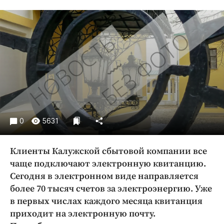
Криминал
Культура
Недвижимость и ЖКХ
Образование
Общество
Погода
Праздники
Происшествия
0
5631
Спорт
Экономика и бизнес
Клиенты Калужской сбытовой компании все
ПРОЕКТЫ
чаще подключают электронную квитанцию.
Сегодня в электронном виде направляется
Блоги
более 70 тысяч счетов за электроэнергию. Уже
Издания
в первых числах каждого месяца квитанция
Медиаперсона
приходит на электронную почту.