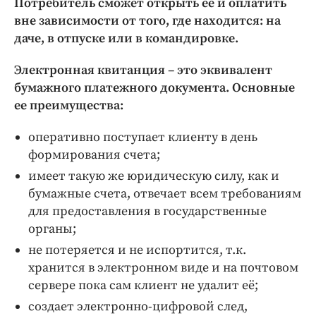
Потребитель сможет открыть ее и оплатить
Интересное чтиво
вне зависимости от того, где находится: на
Клиника года
даче, в отпуске или в командировке.
Бренд года
Работодатель года
Электронная квитанция – это эквивалент
бумажного платежного документа. Основные
ее преимущества:
оперативно поступает клиенту в день
формирования счета;
имеет такую же юридическую силу, как и
бумажные счета, отвечает всем требованиям
для предоставления в государственные
органы;
не потеряется и не испортится, т.к.
хранится в электронном виде и на почтовом
сервере пока сам клиент не удалит её;
создает электронно-цифровой след,