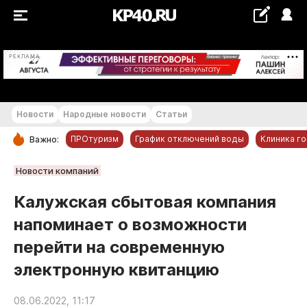
+14...+15 °С
РЕКЛАМА
Новости
Народные новости
Статьи
ПРОтуризм
График отключений воды
Клиника г
Важно:
РУБРИКИ
Новости компаний
Обнинск
Калужская сбытовая компания
Новости компаний
напоминает о возможности
Статьи
перейти на современную
Народные новости
электронную квитанцию
Авто и транспорт
Благоустройство
08.06.2022, 11:17