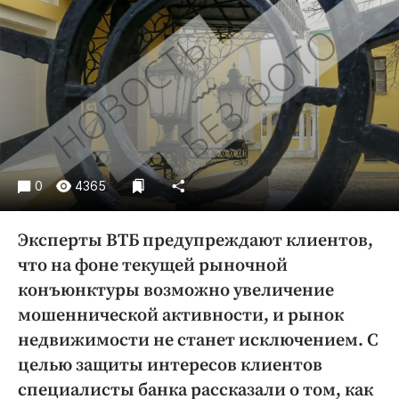
Криминал
Культура
Недвижимость и ЖКХ
Образование
Общество
Погода
Праздники
0
4365
Происшествия
Спорт
Эксперты ВТБ предупреждают клиентов,
Экономика и бизнес
что на фоне текущей рыночной
ПРОЕКТЫ
конъюнктуры возможно увеличение
мошеннической активности, и рынок
Блоги
недвижимости не станет исключением. С
Издания
целью защиты интересов клиентов
Медиаперсона
специалисты банка рассказали о том, как