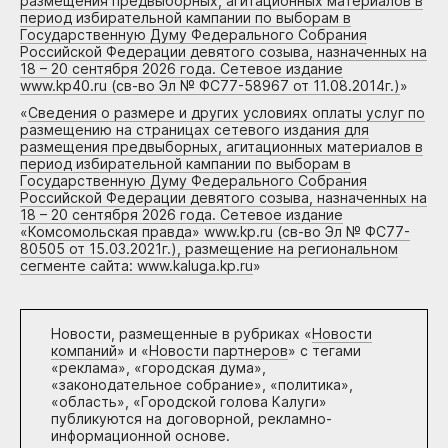
размещения предвыборных, агитационных материалов в
период избирательной кампании по выборам в
Государственную Думу Федерального Собрания
Российской Федерации девятого созыва, назначенных на
18 – 20 сентября 2026 года. Сетевое издание
www.kp40.ru (св-во Эл № ФС77-58967 от 11.08.2014г.)
»
«
Сведения о размере и других условиях оплаты услуг по
размещению на страницах сетевого издания для
размещения предвыборных, агитационных материалов в
период избирательной кампании по выборам в
Государственную Думу Федерального Собрания
Российской Федерации девятого созыва, назначенных на
18 – 20 сентября 2026 года. Сетевое издание
«Комсомольская правда» www.kp.ru (св-во Эл № ФС77-
80505 от 15.03.2021г.), размещение на региональном
сегменте сайта: www.kaluga.kp.ru
»
Новости, размещенные в рубриках «
Новости
компаний
» и «
Новости партнеров
» с тегами
«реклама», «городская дума»,
«законодательное собрание», «политика»,
«область», «Городской голова Калуги»
публикуются на договорной, рекламно-
информационной основе.