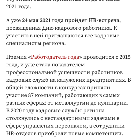
Интересное чтиво
2021 года.
Клиника года
Бренд года
А уже
24 мая 2021 года пройдет
HR
-встреча
,
посвященная Дню кадрового работника. К
Работодатель года
участию в ней приглашаются все кадровые
специалисты региона.
Премия «
Работодатель года
» проводится с 2015
года, и уже стала показателем
профессиональной успешности работников
кадровых служб на калужских предприятиях. В
общей сложности в конкурсах приняли
участие 87 компаний, работающих в самых
разных сферах: от металлургии до кулинарии.
В 2020 году кадровые службы региона
столкнулись с нестандартными задачами в
сфере управления персоналом, а сотрудники
HR-отделов приобрели новые компетенции.