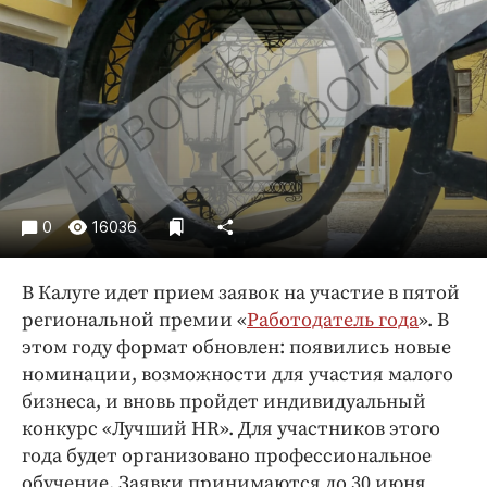
Криминал
Культура
Недвижимость и ЖКХ
Образование
Общество
Погода
Праздники
0
16036
Происшествия
Спорт
В Калуге идет прием заявок на участие в пятой
Экономика и бизнес
региональной премии «
Работодатель года
». В
этом году формат обновлен: появились новые
ПРОЕКТЫ
номинации, возможности для участия малого
Блоги
бизнеса, и вновь пройдет индивидуальный
Издания
конкурс «Лучший HR». Для участников этого
года будет организовано профессиональное
Медиаперсона
обучение. Заявки принимаются до 30 июня