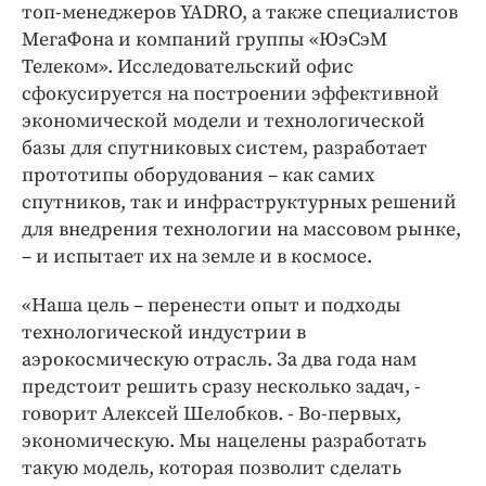
Интересное чтиво
топ-менеджеров YADRO, а также специалистов
МегаФона и компаний группы «ЮэСэМ
Клиника года
Телеком». Исследовательский офис
Бренд года
сфокусируется на построении эффективной
Работодатель года
экономической модели и технологической
базы для спутниковых систем, разработает
прототипы оборудования – как самих
спутников, так и инфраструктурных решений
для внедрения технологии на массовом рынке,
– и испытает их на земле и в космосе.
«Наша цель – перенести опыт и подходы
технологической индустрии в
аэрокосмическую отрасль. За два года нам
предстоит решить сразу несколько задач, -
говорит Алексей Шелобков. - Во-первых,
экономическую. Мы нацелены разработать
такую модель, которая позволит сделать