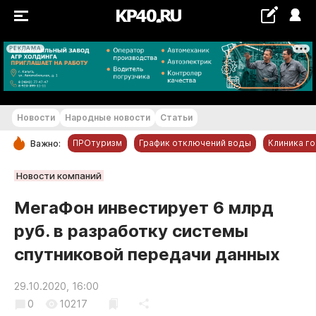
РЕКЛАМА
+20...+21 °С
Новости
Народные новости
Статьи
ПРОтуризм
График отключений воды
Клиника г
Важно:
РУБРИКИ
Новости компаний
Обнинск
МегаФон инвестирует 6 млрд
Новости компаний
руб. в разработку системы
Статьи
спутниковой передачи данных
Народные новости
Авто и транспорт
29.10.2020, 16:00
Благоустройство
0
10217