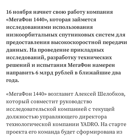
Криминал
16 ноября начнет свою работу компания
Культура
«МегаФон 1440», которая займется
Недвижимость и ЖКХ
исследованиями использования
Образование
низкоорбитальных спутниковых систем для
Общество
предоставления высокоскоростной передачи
данных. На проведение прикладных
Погода
исследований, разработку технических
Праздники
решений и испытания МегаФон намерен
Происшествия
направить 6 млрд рублей в ближайшие два
Спорт
года.
Экономика и бизнес
«МегаФон 1440» возглавит Алексей Шелобков,
ПРОЕКТЫ
который совместит руководство
исследовательской компанией с текущей
Блоги
должностью управляющего директора
Издания
технологической компании YADRO. На старте
Медиаперсона
проекта его команда будет сформирована из