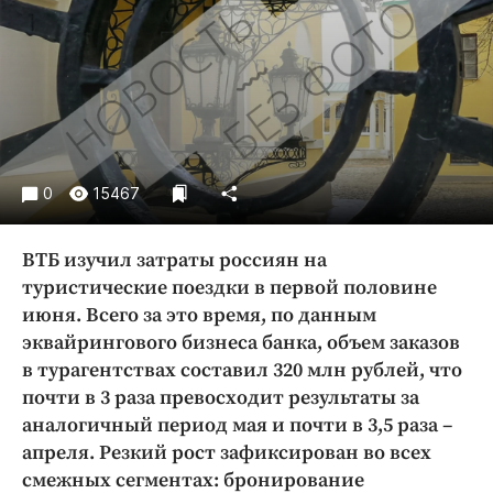
Криминал
Культура
Недвижимость и ЖКХ
Образование
Общество
Погода
0
15467
Праздники
Происшествия
ВТБ изучил затраты россиян на
Спорт
туристические поездки в первой половине
Экономика и бизнес
июня. Всего за это время, по данным
эквайрингового бизнеса банка, объем заказов
ПРОЕКТЫ
в турагентствах составил 320 млн рублей, что
почти в 3 раза превосходит результаты за
Блоги
аналогичный период мая и почти в 3,5 раза –
Издания
апреля. Резкий рост зафиксирован во всех
Медиаперсона
смежных сегментах: бронирование