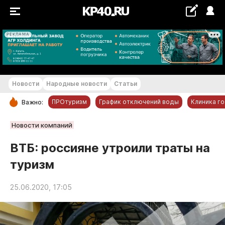
РЕКЛАМА
+25...+26 °С
Новости
Народные новости
Статьи
ПРОтуризм
График отключений воды
Клиника г
Важно:
РУБРИКИ
Новости компаний
Обнинск
ВТБ: россияне утроили траты на
Новости компаний
туризм
Статьи
Народные новости
25.06.2020, 17:05
Авто и транспорт
Благоустройство