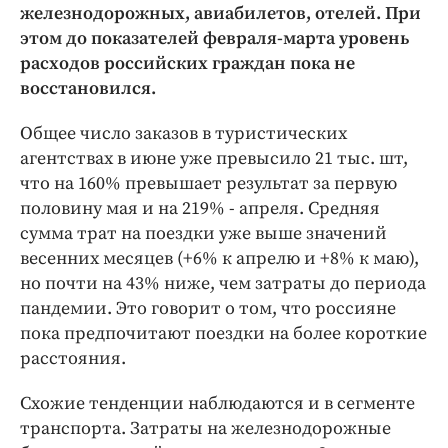
Интересное чтиво
железнодорожных, авиабилетов, отелей. При
Клиника года
этом до показателей февраля-марта уровень
расходов российских граждан пока не
Бренд года
восстановился.
Работодатель года
Общее число заказов в туристических
агентствах в июне уже превысило 21 тыс. шт,
что на 160% превышает результат за первую
половину мая и на 219% - апреля. Средняя
сумма трат на поездки уже выше значений
весенних месяцев (+6% к апрелю и +8% к маю),
но почти на 43% ниже, чем затраты до периода
пандемии. Это говорит о том, что россияне
пока предпочитают поездки на более короткие
расстояния.
Схожие тенденции наблюдаются и в сегменте
транспорта. Затраты на железнодорожные