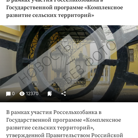
Криминал
Государственной программе «Комплексное
Культура
развитие сельских территорий»
Недвижимость и ЖКХ
Образование
Общество
Погода
Праздники
Происшествия
Спорт
Экономика и бизнес
0
12370
ПРОЕКТЫ
Блоги
В рамках участия Россельхозбанка в
Государственной программе «Комплексное
Издания
развитие сельских территорий»,
Медиаперсона
утвержденной Правительством Российской