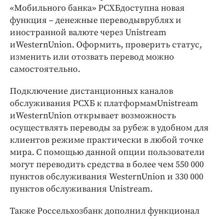
Интересное чтиво
«Мобильного банка» РСХБдоступна новая
Клиника года
функция – денежные переводыврублях и
Бренд года
иностранной валюте через Unistream
иWesternUnion. Оформить, проверить статус,
Работодатель года
изменить или отозвать перевод можно
самостоятельно.
Подключение дистанционных каналов
обслуживания РСХБ к платформамUnistream
иWesternUnion открывает возможность
осуществлять переводы за рубеж в удобном для
клиентов режиме практически в любой точке
мира. С помощью данной опции пользователи
могут переводить средства в более чем 550 000
пунктов обслуживания WesternUnion и 330 000
пунктов обслуживания Unistream.
Также Россельхозбанк дополнил функционал