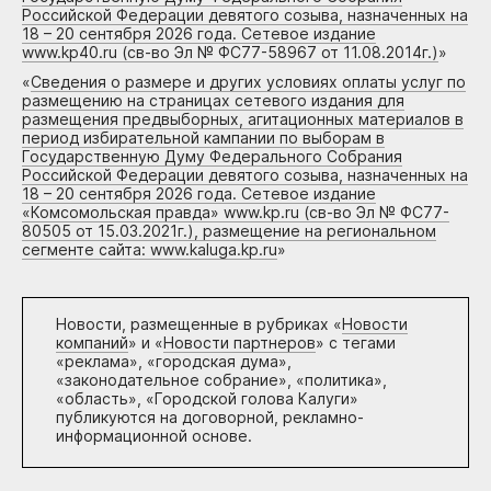
Российской Федерации девятого созыва, назначенных на
18 – 20 сентября 2026 года. Сетевое издание
www.kp40.ru (св-во Эл № ФС77-58967 от 11.08.2014г.)
»
«
Сведения о размере и других условиях оплаты услуг по
размещению на страницах сетевого издания для
размещения предвыборных, агитационных материалов в
период избирательной кампании по выборам в
Государственную Думу Федерального Собрания
Российской Федерации девятого созыва, назначенных на
18 – 20 сентября 2026 года. Сетевое издание
«Комсомольская правда» www.kp.ru (св-во Эл № ФС77-
80505 от 15.03.2021г.), размещение на региональном
сегменте сайта: www.kaluga.kp.ru
»
Новости, размещенные в рубриках «
Новости
компаний
» и «
Новости партнеров
» с тегами
«реклама», «городская дума»,
«законодательное собрание», «политика»,
«область», «Городской голова Калуги»
публикуются на договорной, рекламно-
информационной основе.