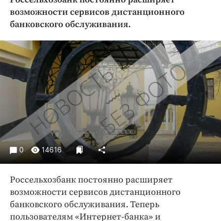
Криминал
возможности сервисов дистанционного
Культура
банковского обслуживания.
Недвижимость и ЖКХ
Образование
Общество
Погода
Праздники
Происшествия
Спорт
Экономика и бизнес
0
14616
ПРОЕКТЫ
Блоги
Россельхозбанк постоянно расширяет
возможности сервисов дистанционного
Издания
банковского обслуживания. Теперь
Медиаперсона
пользователям «Интернет-банка» и