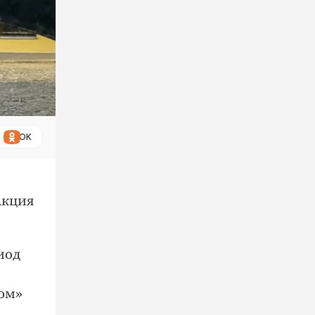
ОК
Акция
иод
ком»