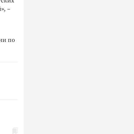
тских
», –
ии по