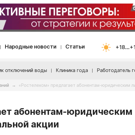
Народные новости
Статьи
+18...+
ик отключений воды
Клиника года
Работодатель г
аний
«Ростелеком» предлагает абонентам-юридическим ли
→
ает абонентам-юридическим
альной акции