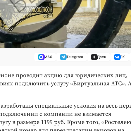
MAX
Telegram
Дзен
ВК
гионе проводит акцию для юридических лиц,
виях подключить услугу «Виртуальная АТС». 
разработаны специальные условия на весь пер
и подключении с компании не взимается
угу в размере 1199 руб. Кроме того, «Ростеле
одской номер для переадресации вызовов на