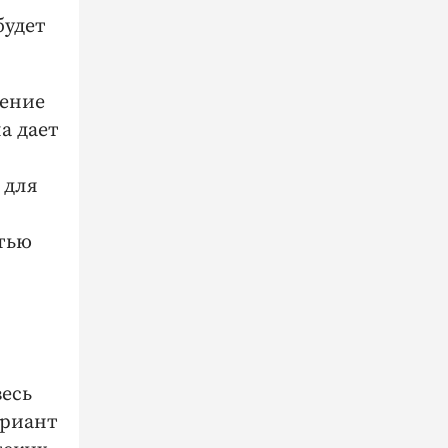
будет
шение
а дает
 для
тью
весь
ариант