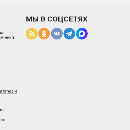
МЫ В СОЦСЕТЯХ
и.
лючения
ternet и
ния
вое