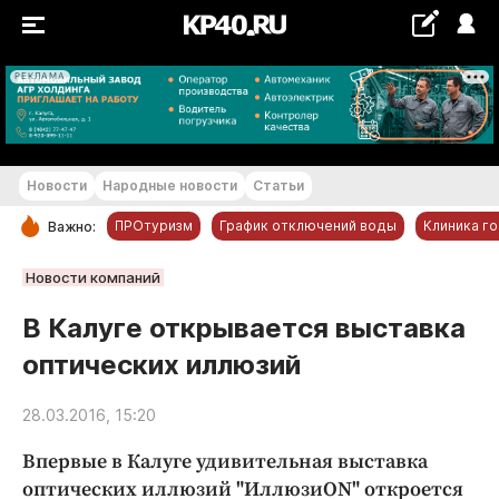
РЕКЛАМА
+22...+23 °С
Новости
Народные новости
Статьи
ПРОтуризм
График отключений воды
Клиника г
Важно:
РУБРИКИ
Новости компаний
Обнинск
В Калуге открывается выставка
Новости компаний
оптических иллюзий
Статьи
Народные новости
28.03.2016, 15:20
Авто и транспорт
Впервые в Калуге удивительная выставка
Благоустройство
оптических иллюзий "ИллюзиON" откроется