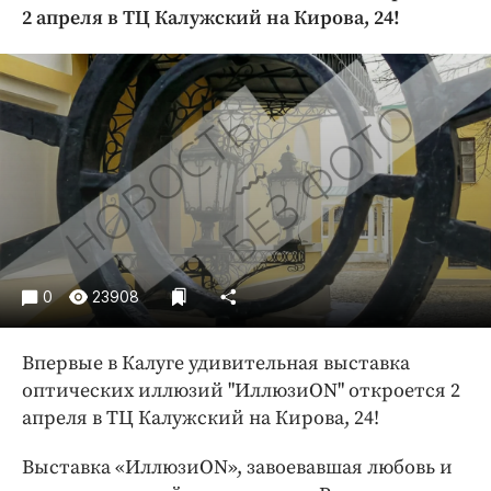
Криминал
2 апреля в ТЦ Калужский на Кирова, 24!
Культура
Недвижимость и ЖКХ
Образование
Общество
Погода
Праздники
Происшествия
Спорт
0
23908
Экономика и бизнес
ПРОЕКТЫ
Впервые в Калуге удивительная выставка
оптических иллюзий "ИллюзиON" откроется 2
Блоги
апреля в ТЦ Калужский на Кирова, 24!
Издания
Медиаперсона
Выставка «ИллюзиON», завоевавшая любовь и