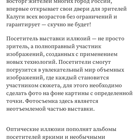
восторг жителей многих город России,
Интересное чтиво
впервые открывает свои двери для зрителей
Клиника года
Калуги всех возрастов без ограничений и
Бренд года
гарантирует — скучно не будет!
Работодатель года
Посетитель выставки иллюзий — не просто
зритель, а полноправный участник
изображений, созданных с применением
новых технологий. Посетители смогут
погрузится в увлекательный мир объемных
изображений, где каждый становится
участником сюжета, для этого необходимо
сделать фото на фоне картины с определенной
точки. Фотосъемка здесь является
неотъемлемой частью выставки.
Оптические иллюзии пополнят альбомы
посетителей яркими и необычными