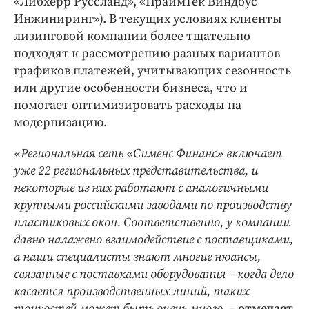
«Либхерр Руссланд», «ПраймТек Виндоус
Инжиниринг»). В текущих условиях клиенты
лизинговой компании более тщательно
подходят к рассмотрению разных вариантов
графиков платежей, учитывающих сезонность
или другие особенности бизнеса, что и
помогает оптимизировать расходы на
модернизацию.
«Региональная сеть «Сименс Финанс» включает
уже 22 региональных представительства, и
некоторые из них работают с аналогичными
крупными российскими заводами по производству
пластиковых окон. Соответственно, у компании
давно налажено взаимодействие с поставщиками,
а наши специалисты знают многие нюансы,
связанные с поставками оборудования – когда дело
касается производственных линий, таких
тонкостей может быть очень много,
–
отмечает