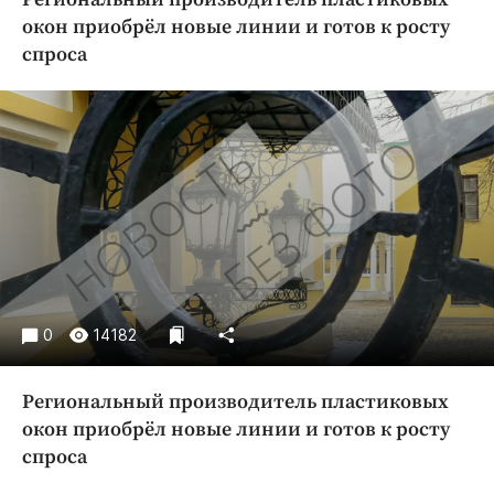
Криминал
окон приобрёл новые линии и готов к росту
Культура
спроса
Недвижимость и ЖКХ
Образование
Общество
Погода
Праздники
Происшествия
Спорт
Экономика и бизнес
0
14182
ПРОЕКТЫ
Блоги
Региональный производитель пластиковых
окон приобрёл новые линии и готов к росту
Издания
спроса
Медиаперсона