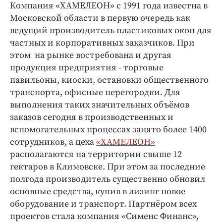
Интересное чтиво
Компания «ХАМЕЛЕОН» с 1991 года известна в
Клиника года
Московской области в первую очередь как
ведущий производитель пластиковых окон для
Бренд года
частных и корпоративных заказчиков. При
Работодатель года
этом на рынке востребована и другая
продукция предприятия - торговые
павильоны, киоски, остановки общественного
транспорта, офисные перегородки. Для
выполнения таких значительных объёмов
заказов сегодня в производственных и
вспомогательных процессах занято более 1400
сотрудников, а цеха
«ХАМЕЛЕОН»
располагаются на территории свыше 12
гектаров в Климовске. При этом за последние
полгода производитель существенно обновил
основные средства, купив в лизинг новое
оборудование и транспорт. Партнёром всех
проектов стала компания «Сименс Финанс»,