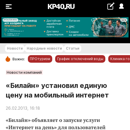
РЕКЛАМА
+18...+19 °С
Новости
Народные новости
Статьи
ПРОтуризм
График отключений воды
Клиника г
Важно:
РУБРИКИ
Новости компаний
Обнинск
«Билайн» установил единую
Новости компаний
цену на мобильный интернет
Статьи
Народные новости
26.02.2013, 16:18
Авто и транспорт
«Билайн» объявляет о запуске услуги
Благоустройство
«Интернет на день» для пользователей