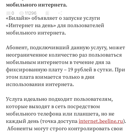
Криминал
мобильного интернета.
Культура
0
11296
«Билайн» объявляет о запуске услуги
Недвижимость и ЖКХ
«Интернет на день» для пользователей
Образование
мобильного интернета.
Общество
Абонент, подключивший данную услугу, может
Погода
неограниченное количество раз пользоваться
Праздники
мобильным интернетом в течение дня за
Происшествия
фиксированную плату – 19 рублей в сутки. При
Спорт
этом плата взимается только в дни
Экономика и бизнес
использования интернета.
ПРОЕКТЫ
Услуга идеально подходит пользователям,
которые выходят в сеть посредством
Блоги
мобильного телефона или планшета, но не
Издания
каждый день (точка доступа
internet.beeline.ru
).
Медиаперсона
Абоненты могут строго контролировать свои