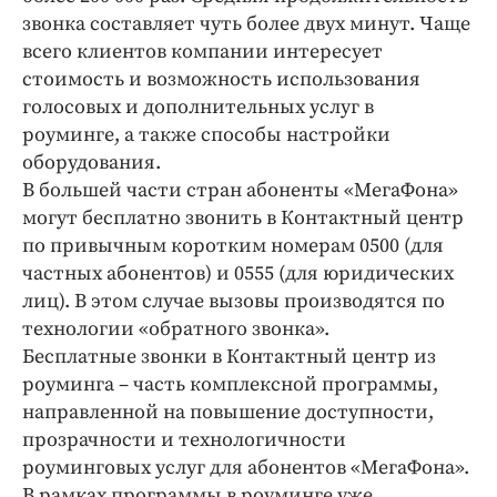
Интересное чтиво
звонка составляет чуть более двух минут. Чаще
Клиника года
всего клиентов компании интересует
Бренд года
стоимость и возможность использования
голосовых и дополнительных услуг в
Работодатель года
роуминге, а также способы настройки
оборудования.
В большей части стран абоненты «МегаФона»
могут бесплатно звонить в Контактный центр
по привычным коротким номерам 0500 (для
частных абонентов) и 0555 (для юридических
лиц). В этом случае вызовы производятся по
технологии «обратного звонка».
Бесплатные звонки в Контактный центр из
роуминга – часть комплексной программы,
направленной на повышение доступности,
прозрачности и технологичности
роуминговых услуг для абонентов «МегаФона».
В рамках программы в роуминге уже