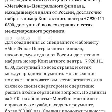
Криминал
«МегаФона» Центрального филиала,
Культура
находящемуся вдали от России, достаточно
набрать номер Контактного центра +7 920 111
Недвижимость и ЖКХ
0500, доступный во всех странах и сетях
Образование
международного роуминга.
Общество
0
9886
Погода
Для соединения со специалистом абоненту
«МегаФона» Центрального филиала,
Праздники
находящемуся вдали от России, достаточно
Происшествия
набрать номер Контактного центра +7 920 111
Спорт
0500, доступный во всех странах и сетях
Экономика и бизнес
международного роуминга. Нововведение
поможет пользователям всегда оставаться на
ПРОЕКТЫ
связи со своим оператором и оперативно
Блоги
решать любые сервисные вопросы. По данным
за 2010 год абоненты «МегаФона» звонили в
Издания
справочную службу, находясь в роуминге,
Медиаперсона
более 200 000 раз. Средняя продолжительность