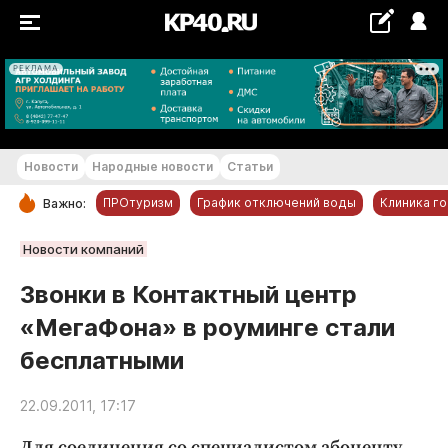
РЕКЛАМА
+27...+28 °С
Новости
Народные новости
Статьи
ПРОтуризм
График отключений воды
Клиника г
Важно:
РУБРИКИ
Новости компаний
Обнинск
Звонки в Контактный центр
Новости компаний
«МегаФона» в роуминге стали
Статьи
бесплатными
Народные новости
Авто и транспорт
22.09.2011, 17:17
Благоустройство
Для соединения со специалистом абоненту