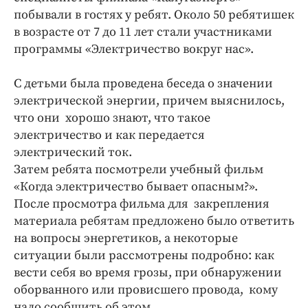
Интересное чтиво
побывали в гостях у ребят. Около 50 ребятишек
Клиника года
в возрасте от 7 до 11 лет стали участниками
Бренд года
программы «Электричество вокруг нас».
Работодатель года
С детьми была проведена беседа о значении
электрической энергии, причем выяснилось,
что они хорошо знают, что такое
электричество и как передается
электрический ток.
Затем ребята посмотрели учебный фильм
«Когда электричество бывает опасным?».
После просмотра фильма для закрепления
материала ребятам предложено было ответить
на вопросы энергетиков, а некоторые
ситуации были рассмотрены подробно: как
вести себя во время грозы, при обнаружении
оборванного или провисшего провода, кому
надо сообщить об этом.