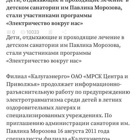
Криминал
детском санатории им Павлика Морозова,
Культура
стали участниками программы
«Электричество вокруг нас»
Недвижимость и ЖКХ
Образование
0
10033
Дети, отдыхающие и проходящие лечение в
Общество
детском санатории им Павлика Морозова,
Погода
стали участниками программы
«Электричество вокруг нас»
Праздники
Происшествия
Филиал «Калугаэнерго» ОАО «МРСК Центра и
Спорт
Приволжья» продолжает информационно-
Экономика и бизнес
разъяснительную работу по предупреждению
электротравматизма среди детей в летних
ПРОЕКТЫ
оздоровительных лагерях и
Блоги
специализированных учреждениях. По
приглашению администрации санатория им.
Издания
Павлика Морозова 16 августа 2011 года
Медиаперсона
специалисты филиала «Калугаэнерго»