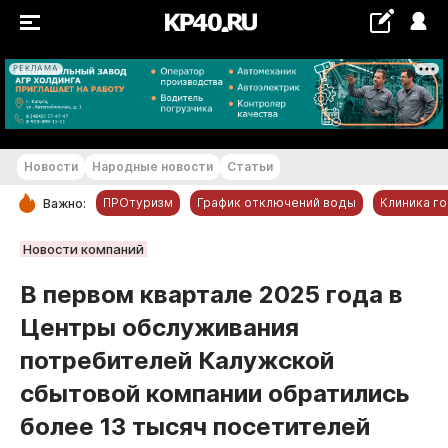
РЕКЛАМА
+20...+21 °С
Новости
Народные новости
Статьи
ПРОтуризм
График отключений воды
Клиника г
Важно:
РУБРИКИ
Новости компаний
Обнинск
В первом квартале 2025 года в
Новости компаний
Центры обслуживания
Статьи
потребителей Калужской
Народные новости
сбытовой компании обратились
Авто и транспорт
более 13 тысяч посетителей
Благоустройство