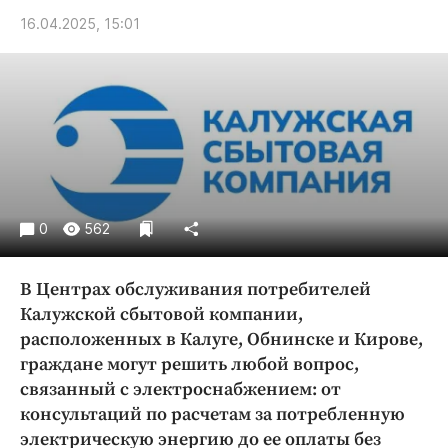
Криминал
16.04.2025, 15:01
Культура
Недвижимость и ЖКХ
Образование
Общество
Погода
Праздники
Происшествия
0
562
Спорт
Экономика и бизнес
В Центрах обслуживания потребителей
Калужской сбытовой компании,
ПРОЕКТЫ
расположенных в Калуге, Обнинске и Кирове,
Блоги
граждане могут решить любой вопрос,
связанный с электроснабжением: от
Издания
консультаций по расчетам за потребленную
Медиаперсона
электрическую энергию до ее оплаты без