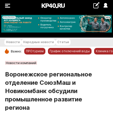
РЕКЛАМА
+16...+17 °С
Новости
Народные новости
Статьи
ПРОтуризм
График отключений воды
Клиника г
Важно:
РУБРИКИ
Новости компаний
Обнинск
Воронежское региональное
Новости компаний
отделение СоюзМаш и
Статьи
Новикомбанк обсудили
Народные новости
промышленное развитие
Авто и транспорт
региона
Благоустройство