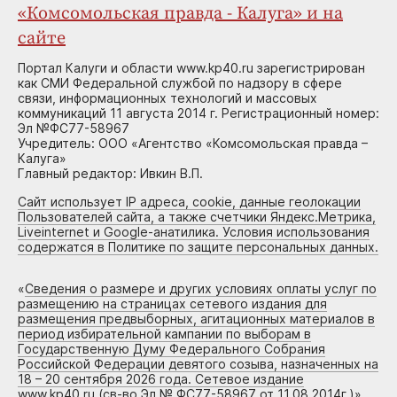
«Комсомольская правда - Калуга» и на
сайте
Портал Калуги и области www.kp40.ru зарегистрирован
как СМИ Федеральной службой по надзору в сфере
связи, информационных технологий и массовых
коммуникаций 11 августа 2014 г. Регистрационный номер:
Эл №ФС77-58967
Учредитель: ООО «Агентство «Комсомольская правда –
Калуга»
Главный редактор: Ивкин В.П.
Сайт использует IP адреса, cookie, данные геолокации
Пользователей сайта, а также счетчики Яндекс.Метрика,
Liveinternet и Google-анатилика. Условия использования
содержатся в Политике по защите персональных данных.
«
Сведения о размере и других условиях оплаты услуг по
размещению на страницах сетевого издания для
размещения предвыборных, агитационных материалов в
период избирательной кампании по выборам в
Государственную Думу Федерального Собрания
Российской Федерации девятого созыва, назначенных на
18 – 20 сентября 2026 года. Сетевое издание
www.kp40.ru (св-во Эл № ФС77-58967 от 11.08.2014г.)
»