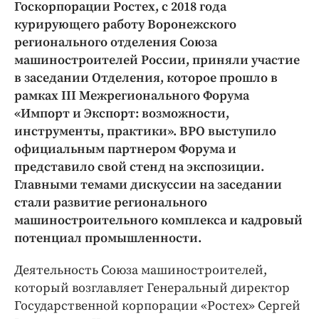
Интересное чтиво
Госкорпорации Ростех, с 2018 года
курирующего работу Воронежского
Клиника года
регионального отделения Союза
Бренд года
машиностроителей России, приняли участие
Работодатель года
в заседании Отделения, которое прошло в
рамках III Межрегионального Форума
«Импорт и Экспорт: возможности,
инструменты, практики». ВРО выступило
официальным партнером Форума и
представило свой стенд на экспозиции.
Главными темами дискуссии на заседании
стали развитие регионального
машиностроительного комплекса и кадровый
потенциал промышленности.
Деятельность Союза машиностроителей,
который возглавляет Генеральный директор
Государственной корпорации «Ростех» Сергей