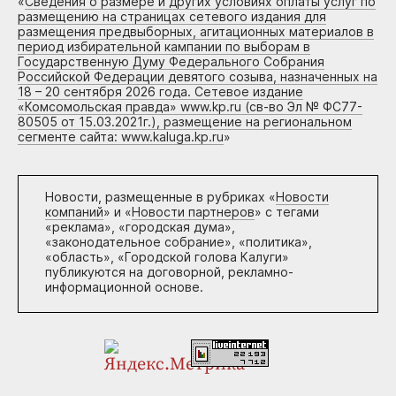
«
Сведения о размере и других условиях оплаты услуг по
размещению на страницах сетевого издания для
размещения предвыборных, агитационных материалов в
период избирательной кампании по выборам в
Государственную Думу Федерального Собрания
Российской Федерации девятого созыва, назначенных на
18 – 20 сентября 2026 года. Сетевое издание
«Комсомольская правда» www.kp.ru (св-во Эл № ФС77-
80505 от 15.03.2021г.), размещение на региональном
сегменте сайта: www.kaluga.kp.ru
»
Новости, размещенные в рубриках «
Новости
компаний
» и «
Новости партнеров
» с тегами
«реклама», «городская дума»,
«законодательное собрание», «политика»,
«область», «Городской голова Калуги»
публикуются на договорной, рекламно-
информационной основе.