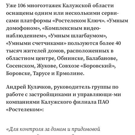
Интересное чтиво
Уже 106 многоэтажек Калужской области
Клиника года
оснащены одним или несколькими серви-
Бренд года
сами платформы «Ростелеком Ключ». «Умным
домофоном», «Комплексным видео-
Работодатель года
наблюдением», «Умным шлагбаумом»,
«Умными счетчиками» пользуются более 40
тысяч жителей домов, расположенных в
областном центре, Обнинске, Балабанове,
Сосенском, Жукове, Совхозе «Боровский»,
Боровске, Тарусе и Ермолине.
Андрей Кулачков, руководитель группы по
работе с застройщиками и управляющи-ми
компаниями Калужского филиала ПАО
«Ростелеком»:
«Для контроля за домом и придомовой