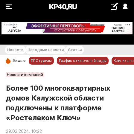
+18...+19 °С
РЕКЛАМА
Новости
Народные новости
Статьи
ПРОтуризм
График отключений воды
Клиника г
Важно:
РУБРИКИ
Новости компаний
Обнинск
Более 100 многоквартирных
Новости компаний
домов Калужской области
Статьи
подключены к платформе
Народные новости
«Ростелеком Ключ»
Авто и транспорт
Благоустройство
29.02.2024, 10:22