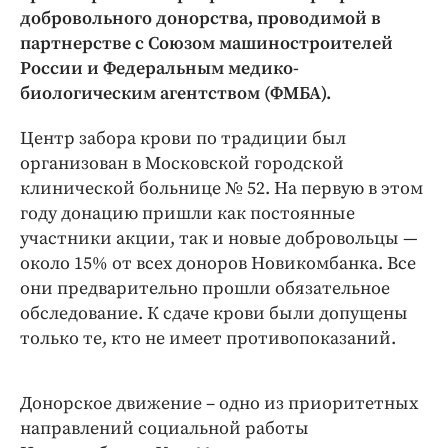
Интересное чтиво
добровольного донорства, проводимой в
Клиника года
партнерстве с Союзом машиностроителей
Бренд года
России и Федеральным медико-
биологическим агентством (ФМБА).
Работодатель года
Центр забора крови по традиции был
организован в Московской городской
клинической больнице № 52. На первую в этом
году донацию пришли как постоянные
участники акции, так и новые добровольцы —
около 15% от всех доноров Новикомбанка. Все
они предварительно прошли обязательное
обследование. К сдаче крови были допущены
только те, кто не имеет противопоказаний.
Донорское движение – одно из приоритетных
направлений социальной работы