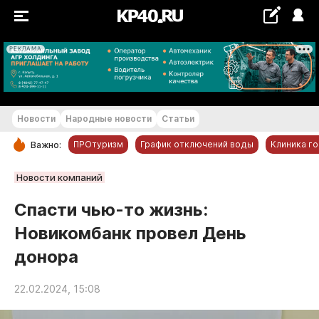
РЕКЛАМА
+18...+19 °С
Новости
Народные новости
Статьи
ПРОтуризм
График отключений воды
Клиника г
Важно:
РУБРИКИ
Новости компаний
Обнинск
Спасти чью-то жизнь:
Новости компаний
Новикомбанк провел День
Статьи
донора
Народные новости
Авто и транспорт
22.02.2024, 15:08
Благоустройство