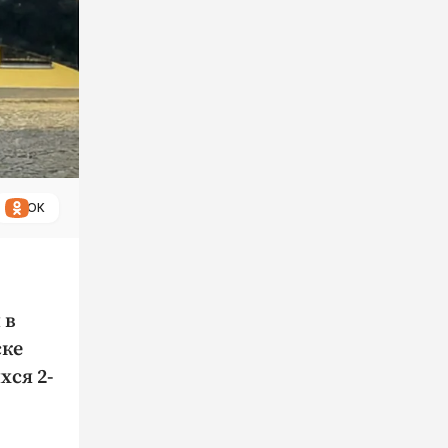
ОК
 в
ске
хся 2-