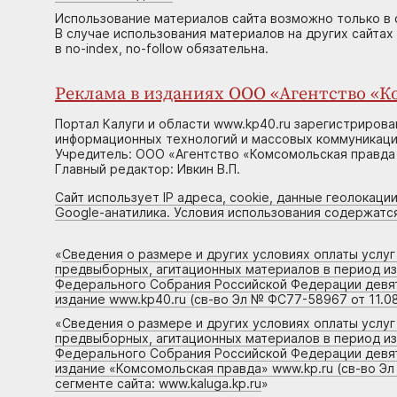
Использование материалов сайта возможно только в 
В случае использования материалов на других сайтах
в no-index, no-follow обязательна.
Реклама в изданиях ООО «Агентство «Ко
Портал Калуги и области www.kp40.ru зарегистрирова
информационных технологий и массовых коммуникаций
Учредитель: ООО «Агентство «Комсомольская правда 
Главный редактор: Ивкин В.П.
Сайт использует IP адреса, cookie, данные геолокации
Google-анатилика. Условия использования содержатс
«
Сведения о размере и других условиях оплаты услу
предвыборных, агитационных материалов в период и
Федерального Собрания Российской Федерации девято
издание www.kp40.ru (св-во Эл № ФС77-58967 от 11.08
«
Сведения о размере и других условиях оплаты услу
предвыборных, агитационных материалов в период и
Федерального Собрания Российской Федерации девято
издание «Комсомольская правда» www.kp.ru (св-во Эл
сегменте сайта: www.kaluga.kp.ru
»