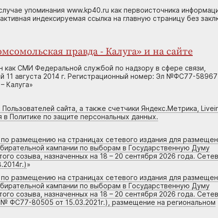
случае упоминания www.kp40.ru как первоисточника информаци
 активная индексируемая ссылка на главную страницу без зак
мсомольская правда - Калуга» и на сайте
н как СМИ Федеральной службой по надзору в сфере связи,
 11 августа 2014 г. Регистрационный номер: Эл №ФС77-58967
– Калуга»
 Пользователей сайта, а также счетчики Яндекс.Метрика, Livein
я в Политике по защите персональных данных.
г по размещению на страницах сетевого издания для размеще
збирательной кампании по выборам в Государственную Думу
го созыва, назначенных на 18 – 20 сентября 2026 года. Сете
.2014г.)
»
г по размещению на страницах сетевого издания для размеще
збирательной кампании по выборам в Государственную Думу
го созыва, назначенных на 18 – 20 сентября 2026 года. Сете
 № ФС77-80505 от 15.03.2021г.), размещение на региональном