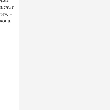
орме
писные
ье»,
–
кова.