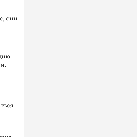
е, они
ацию
и.
яться