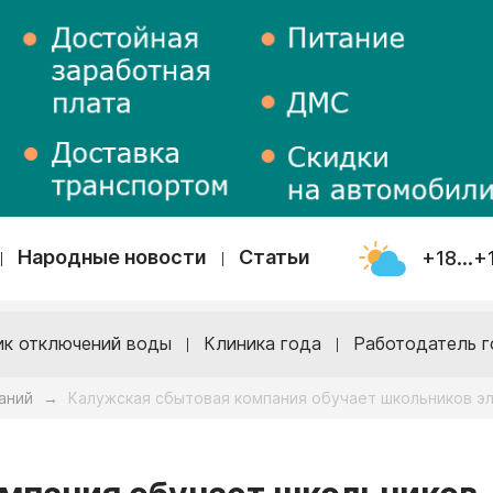
Народные новости
Статьи
+18...+
ик отключений воды
Клиника года
Работодатель г
аний
Калужская сбытовая компания обучает школьников э
→