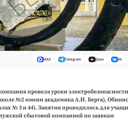
MAX
Telegram
Дзен
ВК
 компания провела уроки электробезопасности
школе №2 имени академика А.И. Берга), Обнин
лах № 3 и 44). Занятия проводились для учащи
Калужской сбытовой компанией по заявкам