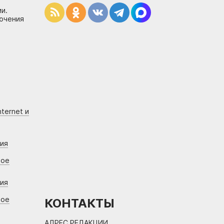
и.
лючения
ternet и
ния
вое
ния
вое
КОНТАКТЫ
АДРЕС РЕДАКЦИИ