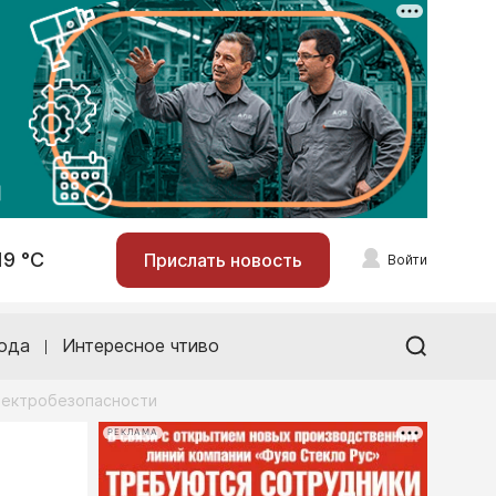
19 °С
Прислать новость
Войти
ода
Интересное чтиво
лектробезопасности
РЕКЛАМА