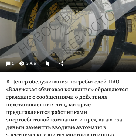
Криминал
Культура
Недвижимость и ЖКХ
Образование
Общество
Погода
Праздники
0
5069
Происшествия
Спорт
В Центр обслуживания потребителей ПАО
Экономика и бизнес
«Калужская сбытовая компания» обращаются
граждане с сообщениями о действиях
ПРОЕКТЫ
неустановленных лиц, которые
Блоги
представляются работниками
Издания
энергосбытовой компании и предлагают за
деньги заменить вводные автоматы в
Медиаперсона
электрических щитах многоквартирных