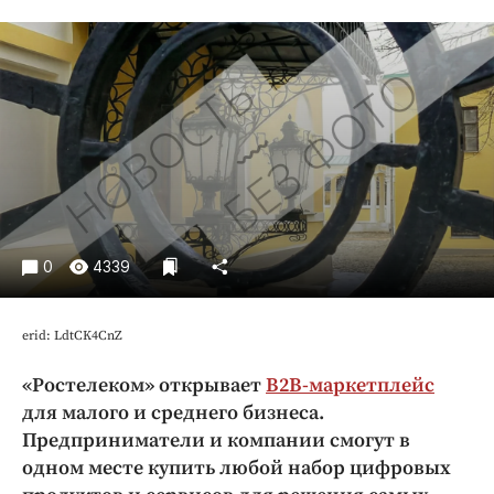
Криминал
Культура
Недвижимость и ЖКХ
Образование
Общество
Погода
Праздники
Происшествия
0
4339
Спорт
Экономика и бизнес
erid: LdtCK4CnZ
ПРОЕКТЫ
«Ростелеком» открывает
B2B-маркетплейс
Блоги
для малого и среднего бизнеса.
Издания
Предприниматели и компании смогут в
Медиаперсона
одном месте купить любой набор цифровых