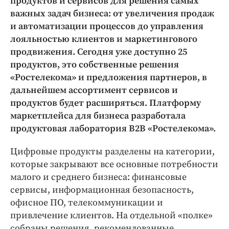
продуктов и сервисов для решения самых
Интересное чтиво
важных задач бизнеса: от увеличения продаж
Клиника года
и автоматизации процессов до управления
Бренд года
лояльностью клиентов и маркетингового
Работодатель года
продвижения. Сегодня уже доступно 25
продуктов, это собственные решения
«Ростелекома» и предложения партнеров, в
дальнейшем ассортимент сервисов и
продуктов будет расширяться. Платформу
маркетплейса для бизнеса разработала
продуктовая лаборатория B2B «Ростелекома».
Цифровые продукты разделены на категории,
которые закрывают все основные потребности
малого и среднего бизнеса: финансовые
сервисы, информационная безопасность,
офисное ПО, телекоммуникации и
привлечение клиентов. На отдельной «полке»
собраны решения, рекомендованные