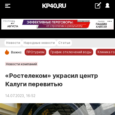
+22...+23 °С
РЕКЛАМА
Новости
Народные новости
Статьи
ПРОтуризм
График отключений воды
Клиника г
Важно:
РУБРИКИ
Новости компаний
Обнинск
«Ростелеком» украсил центр
Новости компаний
Калуги перевитью
Статьи
Народные новости
14.07.2023, 16:52
Авто и транспорт
Благоустройство