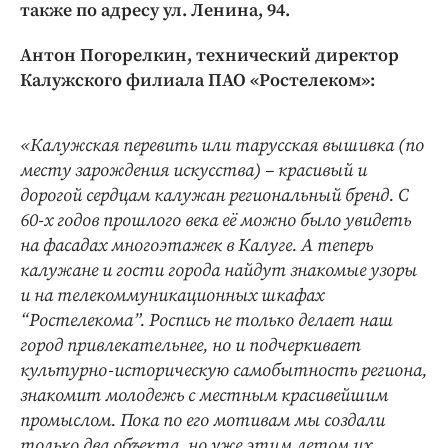
Интересное чтиво
также по адресу ул. Ленина, 94.
Клиника года
Антон Погорелкин, технический директор
Бренд года
Калужского филиала ПАО «Ростелеком»:
Работодатель года
«Калужская перевить или тарусская вышивка (по
месту зарождения искусства) – красивый и
дорогой сердцам калужан региональный бренд. С
60-х годов прошлого века её можно было увидеть
на фасадах многоэтажек в Калуге. А теперь
калужане и гости города найдут знакомые узоры
и на телекоммуникационных шкафах
“Ростелекома”. Роспись не только делает наш
город привлекательнее, но и подчеркивает
культурно-историческую самобытность региона,
знакомит молодежь с местным красивейшим
промыслом. Пока по его мотивам мы создали
только два объекта, но уже этим летом их