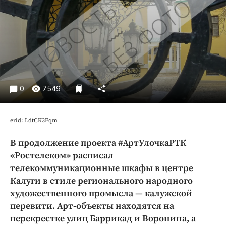
Криминал
Культура
Недвижимость и ЖКХ
Образование
Общество
Погода
0
7549
Праздники
Происшествия
erid: LdtCK3Fqm
Спорт
В продолжение проекта #АртУлочкаРТК
Экономика и бизнес
«Ростелеком» расписал
ПРОЕКТЫ
телекоммуникационные шкафы в центре
Калуги в стиле регионального народного
Блоги
художественного промысла — калужской
Издания
перевити. Арт-объекты находятся на
Медиаперсона
перекрестке улиц Баррикад и Воронина, а