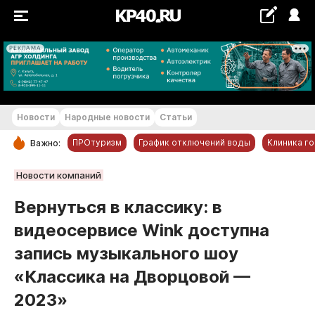
РЕКЛАМА
+22...+23 °С
Новости
Народные новости
Статьи
ПРОтуризм
График отключений воды
Клиника г
Важно:
РУБРИКИ
Новости компаний
Обнинск
Вернуться в классику: в
Новости компаний
видеосервисе Wink доступна
Статьи
запись музыкального шоу
Народные новости
«Классика на Дворцовой —
Авто и транспорт
2023»
Благоустройство