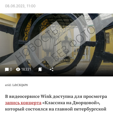
Криминал
08.06.2023, 11:00
Культура
Недвижимость и ЖКХ
Образование
Общество
Погода
Праздники
Происшествия
Спорт
0
18331
Экономика и бизнес
ПРОЕКТЫ
erid: LdtCKQ6P8
Блоги
В видеосервисе Wink доступна для просмотра
Издания
запись концерта
«Классика на Дворцовой»,
Медиаперсона
который состоялся на главной петербургской