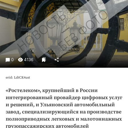
Криминал
Культура
Недвижимость и ЖКХ
Образование
Общество
Погода
Праздники
0
4136
Происшествия
Спорт
erid: LdtCK4ust
Экономика и бизнес
«Ростелеком», крупнейший в России
ПРОЕКТЫ
интегрированный провайдер цифровых услуг
Блоги
и решений, и Ульяновский автомобильный
завод, специализирующийся на производстве
Издания
полноприводных легковых и малотоннажных
Медиаперсона
грузопассажирских автомобилей