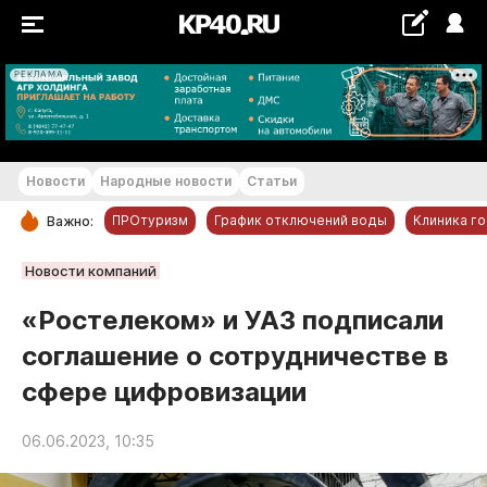
РЕКЛАМА
+29...+30 °С
Новости
Народные новости
Статьи
ПРОтуризм
График отключений воды
Клиника г
Важно:
РУБРИКИ
Новости компаний
Обнинск
«Ростелеком» и УАЗ подписали
Новости компаний
соглашение о сотрудничестве в
Статьи
сфере цифровизации
Народные новости
Авто и транспорт
06.06.2023, 10:35
Благоустройство