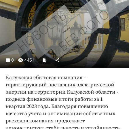
Криминал
Культура
Недвижимость и ЖКХ
Образование
Общество
Погода
Праздники
0
4451
Происшествия
Спорт
Калужская сбытовая компания –
Экономика и бизнес
гарантирующий поставщик электрической
энергии на территории Калужской области -
ПРОЕКТЫ
подвела финансовые итоги работы за 1
Блоги
квартал 2023 года. Благодаря повышению
Издания
качества учета и оптимизации собственных
расходов компания продолжает
Медиаперсона
демонстрирует стабильность и устойчивость.