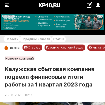
РЕКЛАМА
+28...+29 °С
Новости
Народные новости
Статьи
ПРОтуризм
График отключений воды
Клиника г
Важно:
РУБРИКИ
Новости компаний
Обнинск
Калужская сбытовая компания
Новости компаний
подвела финансовые итоги
Статьи
работы за 1 квартал 2023 года
Народные новости
Авто и транспорт
28.04.2023, 16:14
Благоустройство