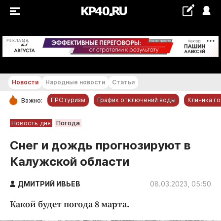
+23...+24 °С
РЕКЛАМА
Новости
Народные новости
Статьи
ПРОтуризм
График отключений воды
Клиника г
Важно:
РУБРИКИ
Новость дня
Погода
Обнинск
Снег и дождь прогнозируют в
Новости компаний
Калужской области
Статьи
Народные новости
ДМИТРИЙ ИВЬЕВ
08.03.2023, 05:50
Авто и транспорт
Какой будет погода 8 марта.
Благоустройство