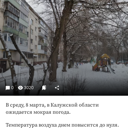
Криминал
Культура
Недвижимость и ЖКХ
Образование
Общество
Погода
Праздники
Происшествия
Спорт
Экономика и бизнес
0
3020
ПРОЕКТЫ
Блоги
В среду, 8 марта, в Калужской области
ожидается мокрая погода.
Издания
Медиаперсона
Температура воздуха днем повысится до нуля.