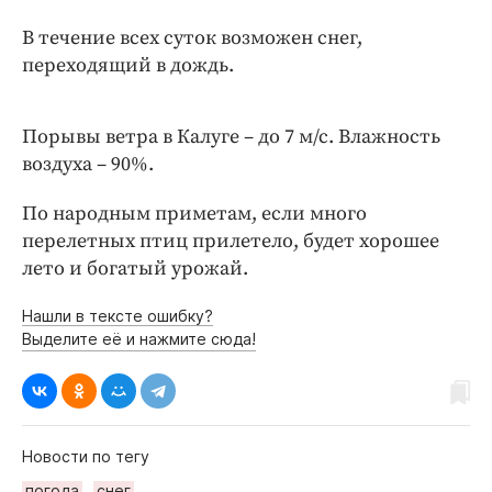
Интересное чтиво
В течение всех суток возможен снег,
Клиника года
переходящий в дождь.
Бренд года
Работодатель года
Порывы ветра в Калуге – до 7 м/с. Влажность
воздуха – 90%.
По народным приметам, если много
перелетных птиц прилетело, будет хорошее
лето и богатый урожай.
Нашли в тексте ошибку?
Выделите её и нажмите сюда!
Новости по тегу
погода
снег