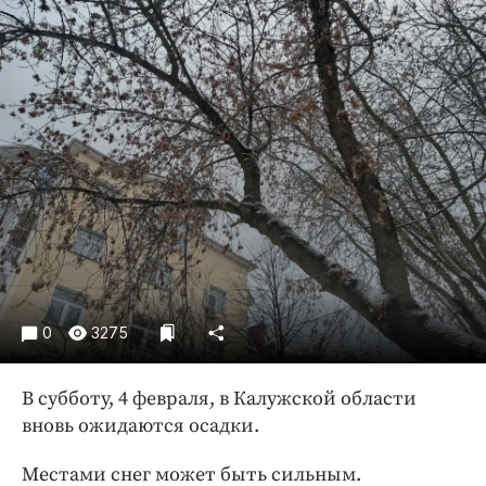
Криминал
Культура
Недвижимость и ЖКХ
Образование
Общество
Погода
Праздники
Происшествия
Спорт
Экономика и бизнес
0
3275
ПРОЕКТЫ
Блоги
В субботу, 4 февраля, в Калужской области
вновь ожидаются осадки.
Издания
Медиаперсона
Местами снег может быть сильным.