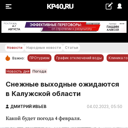
+22...+23 °С
РЕКЛАМА
Новости
Народные новости
Статьи
ПРОтуризм
График отключений воды
Клиника г
Важно:
РУБРИКИ
Новость дня
Погода
Обнинск
Снежные выходные ожидаются
Новости компаний
в Калужской области
Статьи
Народные новости
ДМИТРИЙ ИВЬЕВ
04.02.2023, 05:50
Авто и транспорт
Какой будет погода 4 февраля.
Благоустройство