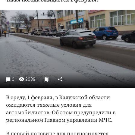
Криминал
Культура
Недвижимость и ЖКХ
Образование
Общество
Погода
Праздники
Происшествия
Спорт
0
2039
Экономика и бизнес
В среду, 1 февраля, в Калужской области
ПРОЕКТЫ
ожидаются тяжелые условия для
Блоги
автомобилистов. Об этом предупредили в
Издания
региональном Главном управлении МЧС.
Медиаперсона
В первой половине дня прогнозируется