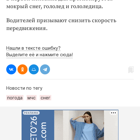
Интересное чтиво
мокрый снег, гололед и гололедица.
Клиника года
Водителей призывают снизить скорость
Бренд года
передвижения.
Работодатель года
Нашли в тексте ошибку?
Выделите её и нажмите сюда!
Новости по тегу
погода
мчс
снег
РЕКЛАМА