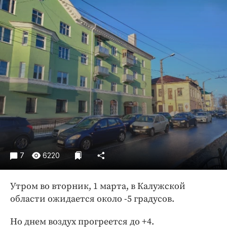
Криминал
Культура
Недвижимость и ЖКХ
Образование
Общество
Погода
Праздники
Происшествия
Спорт
Экономика и бизнес
7
6220
ПРОЕКТЫ
Блоги
Утром во вторник, 1 марта, в Калужской
области ожидается около -5 градусов.
Издания
Медиаперсона
Но днем воздух прогреется до +4.