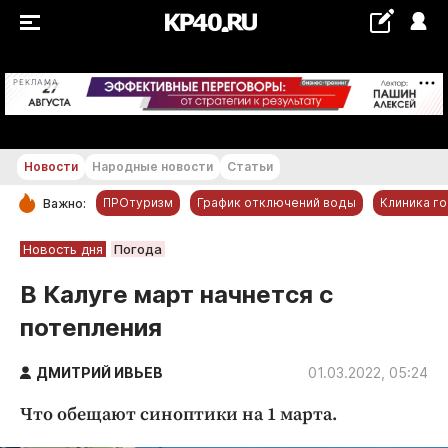
+18...+19 °С
РЕКЛАМА
Новости
Народные новости
Статьи
ПРОтуризм
График отключений воды
Клиника г
Важно:
РУБРИКИ
Новость дня
Погода
Обнинск
В Калуге март начнется с
Новости компаний
потепления
Статьи
Народные новости
ДМИТРИЙ ИВЬЕВ
01.03.2022, 05:24
Авто и транспорт
Что обещают синоптики на 1 марта.
Благоустройство