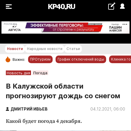
+27...+28 °С
РЕКЛАМА
Новости
Народные новости
Статьи
ПРОтуризм
График отключений воды
Клиника г
Важно:
РУБРИКИ
Новость дня
Погода
Обнинск
В Калужской области
Новости компаний
прогнозируют дождь со снегом
Статьи
Народные новости
ДМИТРИЙ ИВЬЕВ
04.12.2021, 06:00
Авто и транспорт
Какой будет погода 4 декабря.
Благоустройство