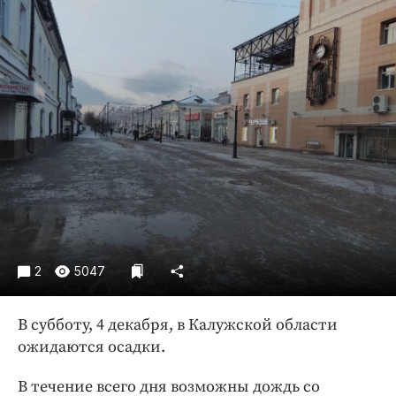
Криминал
Культура
Недвижимость и ЖКХ
Образование
Общество
Погода
Праздники
Происшествия
Спорт
Экономика и бизнес
2
5047
ПРОЕКТЫ
Блоги
В субботу, 4 декабря, в Калужской области
ожидаются осадки.
Издания
Медиаперсона
В течение всего дня возможны дождь со