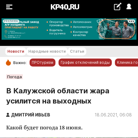
РЕКЛАМА
+21...+22 °С
Новости
Народные новости
Статьи
ПРОтуризм
График отключений воды
Клиника г
Важно:
РУБРИКИ
Погода
Обнинск
В Калужской области жара
Новости компаний
усилится на выходных
Статьи
Народные новости
ДМИТРИЙ ИВЬЕВ
18.06.2021, 06:08
Авто и транспорт
Какой будет погода 18 июня.
Благоустройство