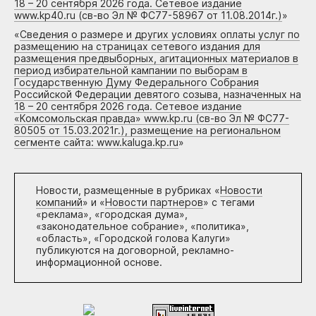
18 – 20 сентября 2026 года. Сетевое издание
www.kp40.ru (св-во Эл № ФС77-58967 от 11.08.2014г.)
»
«
Сведения о размере и других условиях оплаты услуг по
размещению на страницах сетевого издания для
размещения предвыборных, агитационных материалов в
период избирательной кампании по выборам в
Государственную Думу Федерального Собрания
Российской Федерации девятого созыва, назначенных на
18 – 20 сентября 2026 года. Сетевое издание
«Комсомольская правда» www.kp.ru (св-во Эл № ФС77-
80505 от 15.03.2021г.), размещение на региональном
сегменте сайта: www.kaluga.kp.ru
»
Новости, размещенные в рубриках «
Новости
компаний
» и «
Новости партнеров
» с тегами
«реклама», «городская дума»,
«законодательное собрание», «политика»,
«область», «Городской голова Калуги»
публикуются на договорной, рекламно-
информационной основе.