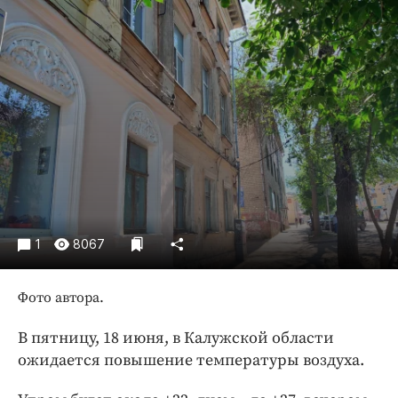
Криминал
Культура
Недвижимость и ЖКХ
Образование
Общество
Погода
Праздники
Происшествия
Спорт
1
8067
Экономика и бизнес
ПРОЕКТЫ
Фото автора.
Блоги
В пятницу, 18 июня, в Калужской области
Издания
ожидается повышение температуры воздуха.
Медиаперсона