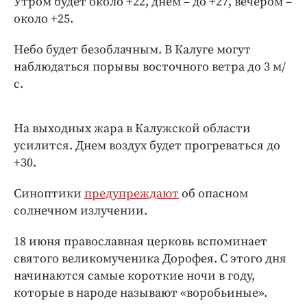
Утром будет около +22, днем – до +27, вечером –
Интересное чтиво
около +25.
Клиника года
Бренд года
Небо будет безоблачным. В Калуге могут
Работодатель года
наблюдаться порывы восточного ветра до 3 м/
с.
На выходных жара в Калужской области
усилится. Днем воздух будет прогреваться до
+30.
Синоптики
предупреждают
об опасном
солнечном излучении.
18 июня православная церковь вспоминает
святого великомученика Дорофея. С этого дня
начинаются самые короткие ночи в году,
которые в народе называют «воробьиные».