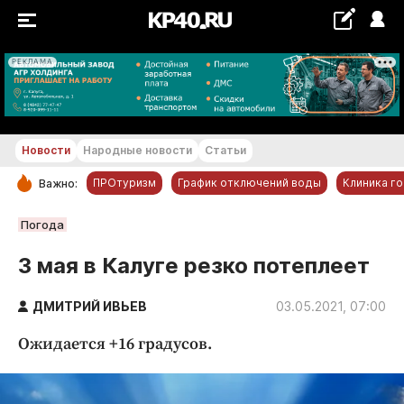
РЕКЛАМА
+19...+20 °С
Новости
Народные новости
Статьи
ПРОтуризм
График отключений воды
Клиника г
Важно:
РУБРИКИ
Погода
Обнинск
3 мая в Калуге резко потеплеет
Новости компаний
ДМИТРИЙ ИВЬЕВ
Статьи
03.05.2021, 07:00
Народные новости
Ожидается +16 градусов.
Авто и транспорт
Благоустройство