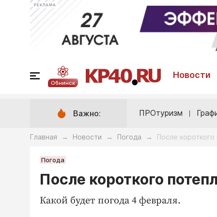
РЕКЛАМА
Новости
Обнинск
ПРОтуризм
Граф
Важно:
Главная
Новости
Погода
После короткого 
→
→
→
Погода
После короткого потеп
Какой будет погода 4 февраля.