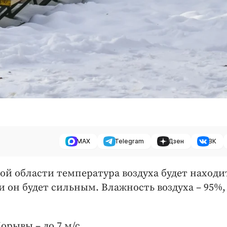
MAX
Telegram
Дзен
ВК
кой области температура воздуха будет находи
и он будет сильным. Влажность воздуха – 95%,
орывы – до 7 м/с.