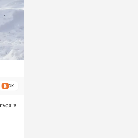
ОК
ться в