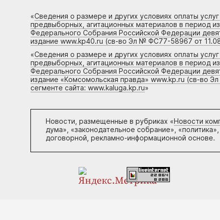
«
Сведения о размере и других условиях оплаты услу
предвыборных, агитационных материалов в период и
Федерального Собрания Российской Федерации девято
издание www.kp40.ru (св-во Эл № ФС77-58967 от 11.08
«
Сведения о размере и других условиях оплаты услу
предвыборных, агитационных материалов в период и
Федерального Собрания Российской Федерации девято
издание «Комсомольская правда» www.kp.ru (св-во Эл
сегменте сайта: www.kaluga.kp.ru
»
Новости, размещенные в рубриках «
Новости ком
дума», «законодательное собрание», «политика»,
договорной, рекламно-информационной основе.