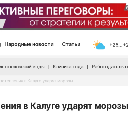
Народные новости
Статьи
+26...+
ик отключений воды
Клиника года
Работодатель г
потепления в Калуге ударят морозы
ления в Калуге ударят мороз