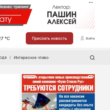
27 °С
Прислать новость
Войти
ода
Интересное чтиво
РЕКЛАМА
ы