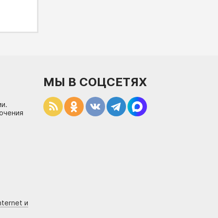
МЫ В СОЦСЕТЯХ
и.
лючения
ternet и