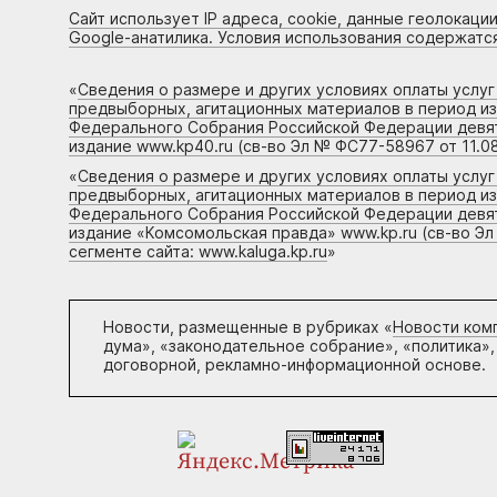
Сайт использует IP адреса, cookie, данные геолокации
Google-анатилика. Условия использования содержатс
«
Сведения о размере и других условиях оплаты услу
предвыборных, агитационных материалов в период и
Федерального Собрания Российской Федерации девято
издание www.kp40.ru (св-во Эл № ФС77-58967 от 11.08
«
Сведения о размере и других условиях оплаты услу
предвыборных, агитационных материалов в период и
Федерального Собрания Российской Федерации девято
издание «Комсомольская правда» www.kp.ru (св-во Эл
сегменте сайта: www.kaluga.kp.ru
»
Новости, размещенные в рубриках «
Новости ком
дума», «законодательное собрание», «политика»,
договорной, рекламно-информационной основе.