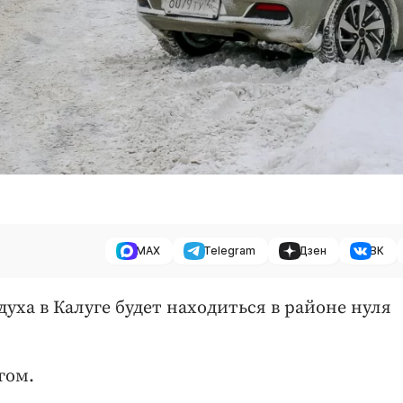
MAX
Telegram
Дзен
ВК
духа в Калуге будет находиться в районе нуля
гом.