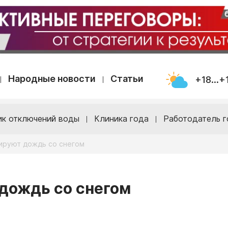
Народные новости
Статьи
+18...+
ик отключений воды
Клиника года
Работодатель г
зируют дождь со снегом
 дождь со снегом