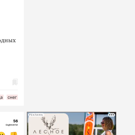
ходных
да
снег
РЕКЛАМА
56
оценили