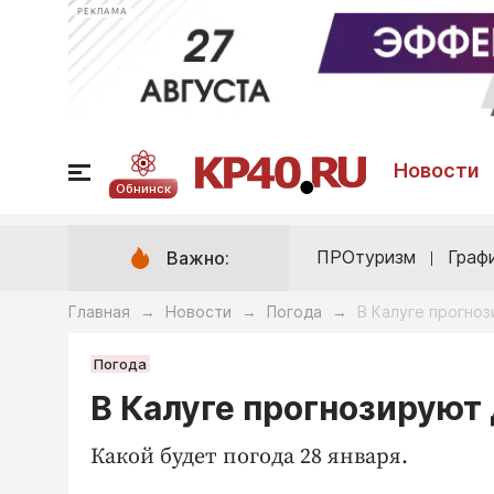
РЕКЛАМА
Новости
Обнинск
ПРОтуризм
Граф
Важно:
Главная
Новости
Погода
В Калуге прогно
→
→
→
Погода
В Калуге прогнозируют
Какой будет погода 28 января.