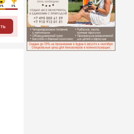
0%
5%
сть