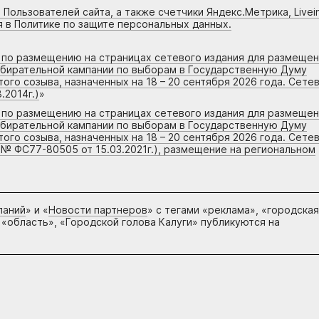
 Пользователей сайта, а также счетчики Яндекс.Метрика, Livein
я в Политике по защите персональных данных.
г по размещению на страницах сетевого издания для размеще
збирательной кампании по выборам в Государственную Думу
го созыва, назначенных на 18 – 20 сентября 2026 года. Сете
.2014г.)
»
г по размещению на страницах сетевого издания для размеще
збирательной кампании по выборам в Государственную Думу
го созыва, назначенных на 18 – 20 сентября 2026 года. Сете
 № ФС77-80505 от 15.03.2021г.), размещение на региональном
паний
» и «
Новости партнеров
» с тегами «реклама», «городская
 «область», «Городской голова Калуги» публикуются на