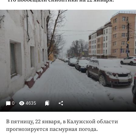
Криминал
Культура
Недвижимость и ЖКХ
Образование
Общество
Погода
Праздники
Происшествия
Спорт
Экономика и бизнес
ПРОЕКТЫ
0
4635
Блоги
Издания
В пятницу, 22 января, в Калужской области
Медиаперсона
прогнозируется пасмурная погода.