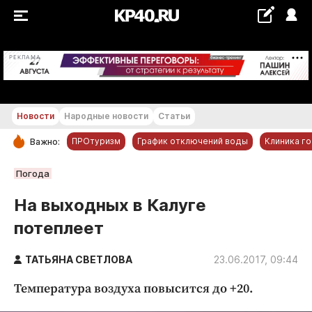
+19...+20 °С
РЕКЛАМА
Новости
Народные новости
Статьи
ПРОтуризм
График отключений воды
Клиника г
Важно:
РУБРИКИ
Погода
Обнинск
На выходных в Калуге
Новости компаний
потеплеет
Статьи
Народные новости
ТАТЬЯНА СВЕТЛОВА
23.06.2017, 09:44
Авто и транспорт
Температура воздуха повысится до +20.
Благоустройство