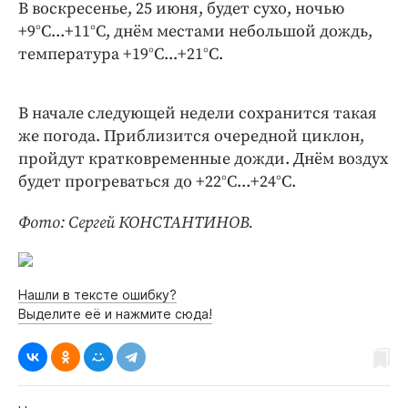
Интересное чтиво
В воскресенье, 25 июня, будет сухо, ночью
+9°С...+11°С, днём местами небольшой дождь,
Клиника года
температура +19°С...+21°С.
Бренд года
Работодатель года
В начале следующей недели сохранится такая
же погода. Приблизится очередной циклон,
пройдут кратковременные дожди. Днём воздух
будет прогреваться до +22°С...+24°С.
Фото: Сергей КОНСТАНТИНОВ.
Нашли в тексте ошибку?
Выделите её и нажмите сюда!