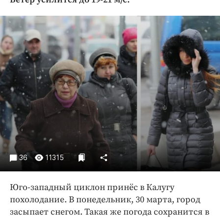
Криминал
Культура
Недвижимость и ЖКХ
Образование
Общество
Погода
Праздники
Происшествия
Спорт
Экономика и бизнес
36
11315
ПРОЕКТЫ
Блоги
Юго-западный циклон принёс в Калугу
Издания
похолодание. В понедельник, 30 марта, город
Медиаперсона
засыпает снегом. Такая же погода сохранится в