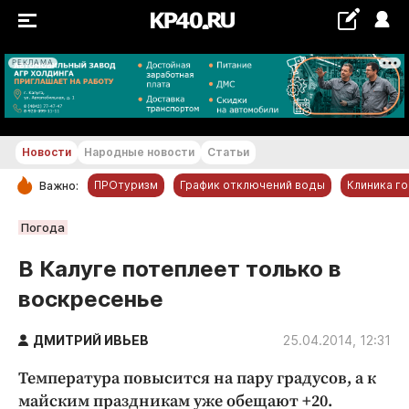
РЕКЛАМА
+20...+21 °С
Новости
Народные новости
Статьи
ПРОтуризм
График отключений воды
Клиника г
Важно:
РУБРИКИ
Погода
Обнинск
В Калуге потеплеет только в
Новости компаний
воскресенье
Статьи
Народные новости
ДМИТРИЙ ИВЬЕВ
25.04.2014, 12:31
Авто и транспорт
Температура повысится на пару градусов, а к
Благоустройство
майским праздникам уже обещают +20.