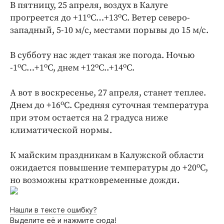
Интересное чтиво
В пятницу, 25 апреля, воздух в Калуге
о
о
прогреется до +11
С…+13
С. Ветер северо-
Клиника года
западный, 5-10 м/c, местами порывы до 15 м/с.
Бренд года
Работодатель года
В субботу нас ждет такая же погода. Ночью
о
о
о
о
-1
С…+1
С, днем +12
С..+14
С.
А вот в воскресенье, 27 апреля, станет теплее.
о
Днем до +16
С. Средняя суточная температура
при этом остается на 2 градуса ниже
климатической нормы.
К майским праздникам в Калужской области
о
ожидается повышение температуры до +20
С,
но возможны кратковременные дожди.
Нашли в тексте ошибку?
Выделите её и нажмите сюда!