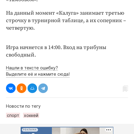
Интересное чтиво
Клиника года
На данный момент «Калуга» занимает третью
Бренд года
строчку в турнирной таблице, а их соперник –
четвертую.
Работодатель года
Игра начнется в 14:00. Вход на трибуны
свободный.
Нашли в тексте ошибку?
Выделите её и нажмите сюда!
Новости по тегу
спорт
хоккей
РЕКЛАМА