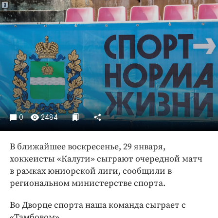
Криминал
Культура
Недвижимость и ЖКХ
Образование
Общество
Погода
Праздники
Происшествия
0
2484
Спорт
Экономика и бизнес
В ближайшее воскресенье, 29 января,
ПРОЕКТЫ
хоккеисты «Калуги» сыграют очередной матч
в рамках юниорской лиги, сообщили в
Блоги
региональном министерстве спорта.
Издания
Во Дворце спорта наша команда сыграет с
Медиаперсона
«Тамбовом».