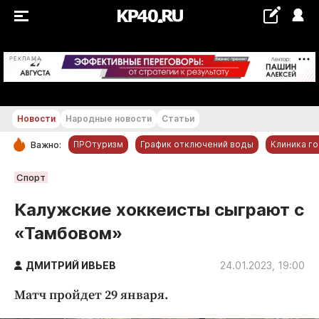
+18...+19 °С
РЕКЛАМА
Новости
Народные новости
Статьи
ПРОтуризм
График отключений воды
Клиника г
Важно:
РУБРИКИ
Спорт
Обнинск
Калужские хоккеисты сыграют с
Новости компаний
«Тамбовом»
Статьи
Народные новости
ДМИТРИЙ ИВЬЕВ
24.01.2023, 19:00
Авто и транспорт
Матч пройдет 29 января.
Благоустройство