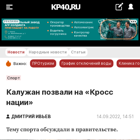
РЕКЛАМА
+21...+22 °С
Новости
Народные новости
Статьи
ПРОтуризм
График отключений воды
Клиника г
Важно:
РУБРИКИ
Спорт
Обнинск
Калужан позвали на «Кросс
Новости компаний
нации»
Статьи
Народные новости
ДМИТРИЙ ИВЬЕВ
14.09.2022, 14:51
Авто и транспорт
Тему спорта обсуждали в правительстве.
Благоустройство