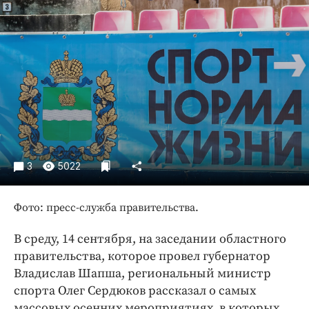
Криминал
Культура
Недвижимость и ЖКХ
Образование
Общество
Погода
Праздники
Происшествия
3
5022
Спорт
Экономика и бизнес
Фото: пресс-служба правительства.
ПРОЕКТЫ
В среду, 14 сентября, на заседании областного
Блоги
правительства, которое провел губернатор
Издания
Владислав Шапша, региональный министр
спорта Олег Сердюков рассказал о самых
Медиаперсона
массовых осенних мероприятиях, в которых